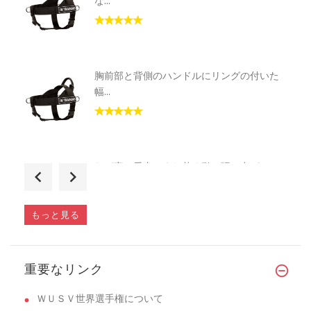
な...
胸前部と背側のハンドルにリングの付いた
幅...
わが家の愛犬はまだ若く引っ張る力がとて
も...
もっと見る
生後6ヶ月のジャーマンシェパード用に購入
重要なリンク
�...
ＷＵＳＶ世界選手権について