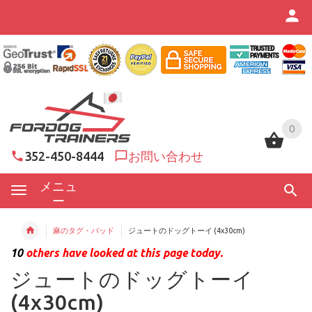
0
0
352-450-8444
お問い合わせ
メニュ
ー
麻のタグ・パッド
ジュートのドッグトーイ (4x30cm)
10
others have looked at this page today.
ジュートのドッグトーイ
(4x30cm)