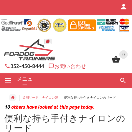
0
0
352-450-8444
お問い合わせ
メニュ
ー
犬用リード ナイロン製
便利な持ち手付きナイロンのリード
10
others have looked at this page today.
便利な持ち手付きナイロンの
リード