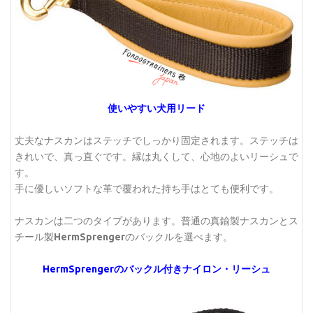
使いやすい犬用リード
丈夫なナスカンはステッチでしっかり固定されます。ステッチは
きれいで、真っ直ぐです。縁は丸くして、心地のよいリーシュで
す。
手に優しいソフトな革で覆われた持ち手はとても便利です。
ナスカンは二つのタイプがあります。普通の真鍮製ナスカンとス
チール製
HermSprenger
のバックルを選べます。
HermSprengerのバックル付きナイロン・リーシュ