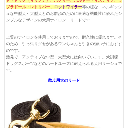
ド・ドッグ（マリノア）
、
ボクサー、
ボルドー・マスティフ、
ラ
ブラドール・レトリバー
、
ロットワイラー
等の様なエネルギッシ
機能性に優れたシ
ュな中型犬～大型犬とのお散歩のために最適な
ンプルなデザインの犬用ナイロン・リードです！
上質のナイロンを使用しておりますので、耐久性に優れます。そ
のため、引っ張りグセがあるワンちゃんと引きの強い子におすす
めです。
活発で、アクティブな中型・大型犬には向いています。犬訓練・
ドッグスポーツなどのハードユーズに耐えられる犬用リーシュで
す。
散歩用犬のリード