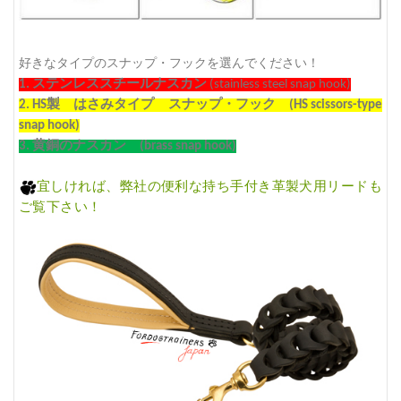
好きなタイプのスナップ・フックを選んでください！
1.
ステンレススチールナスカン
(stainless steel snap hook)
2. HS
製 はさみタイプ スナップ・フック
(HS scissors-type
snap hook)
3.
黄銅のナスカン
(brass snap hook)
宜しければ、弊社の
便利な持ち手付き革製犬用リード
も
ご覧下さい！