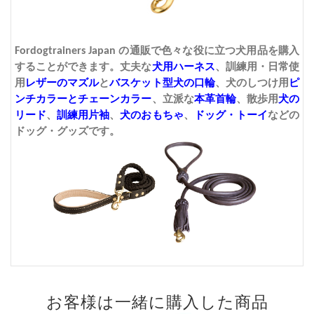
Fordogtrainers Japan
の通販で色々な
役に立つ犬用品
を購入
することができます。丈夫な
犬用ハーネス
、訓練用・日常使
用
レザーのマズル
と
バスケット型犬の口輪
、犬のしつけ用
ピ
ンチカラーとチェーンカラー
、立派な
本革首輪
、散歩用
犬の
リード
、
訓練用片袖
、
犬のおもちゃ
、
ドッグ・トーイ
などの
ドッグ・グッズです。
お客様は一緒に購入した商品