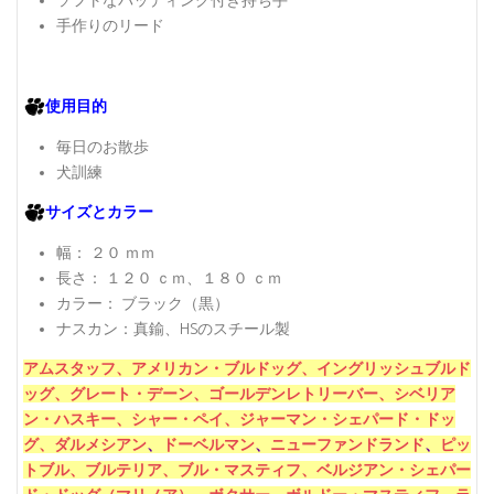
ソフトなパッディング付き持ち手
手作りのリード
使用目的
毎日のお散歩
犬訓練
サイズとカラー
幅： ２０ ｍｍ
長さ： １２０ ｃｍ、１８０ ｃｍ
カラー： ブラック（黒）
ナスカン：真鍮、HSのスチール製
アムスタッフ、
アメリカン・ブルドッグ、
イングリッシュブルド
ッグ、
グレート・デーン、
ゴールデンレトリーバー、
シベリア
ン・ハスキー、
シャー・ペイ、
ジャーマン・シェパード・ドッ
グ、
ダルメシアン
、
ドーベルマン
、
ニューファンドランド
、
ピッ
トブル、
ブルテリア、
ブル・マスティフ、
ベルジアン・シェパー