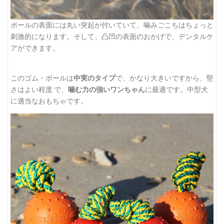
ボールの表面には丸い突起が付いていて、噛みごこちはちょっと
刺激的になります。そして、凸凹の表面のおかげで、デンタルケ
アができます。
このゴム・ボールは
中実のタイプ
で、かなり大きいですから、堅
さはよい程度 で、
噛む力の強いワンちゃん
に最適です。中型犬
に適当なおもちゃです。