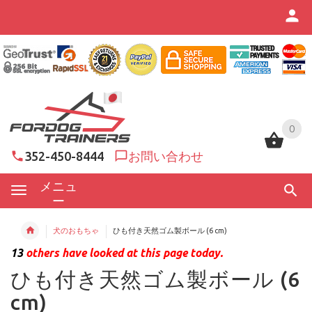
0
0
352-450-8444
お問い合わせ
メニュ
ー
犬のおもちゃ
ひも付き天然ゴム製ボール (6 cm)
13
others have looked at this page today.
ひも付き天然ゴム製ボール (6
cm)