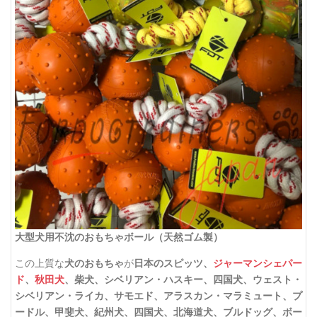
大型犬用不沈のおもちゃボール（天然ゴム製）
この上質な
犬のおもちゃ
が
日本のスピッツ、
ジャーマンシェパー
ド
、
秋田犬
、柴犬、シベリアン・ハスキー、四国犬、ウェスト・
シベリアン・ライカ、サモエド、アラスカン・マラミュート、プ
ードル、甲斐犬、紀州犬、四国犬、北海道犬、ブルドッグ、ボー