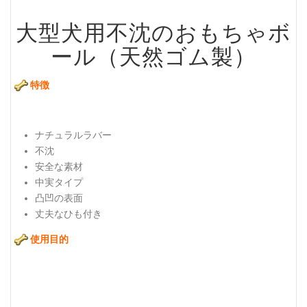
大型犬用不沈のおもちゃボ
ール（
天然ゴム製
）
特徴
ナチュラルラバー
不沈
安全な素材
中実タイプ
凸凹の表面
丈夫なひも付き
使用目的