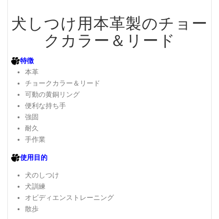
犬しつけ用本革製のチョー
クカラー＆リード
特徴
本革
チョークカラー＆リード
可動の黄銅リング
便利な持ち手
強固
耐久
手作業
使用目的
犬のしつけ
犬訓練
オビディエンストレーニング
散歩