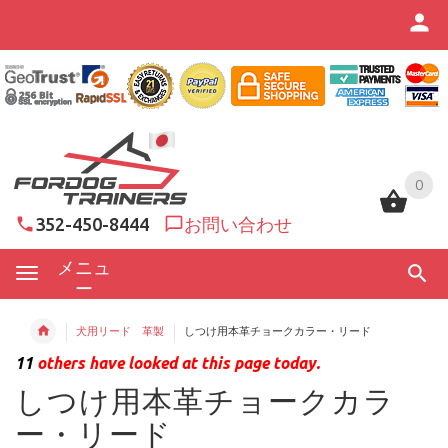
0
0
352-450-8444
お問い合わせ
メニュ
ー
犬用リード 革製
しつけ用本革チョークカラー・リード
11
others have looked at this page today.
しつけ用本革チョークカラ
ー・リード