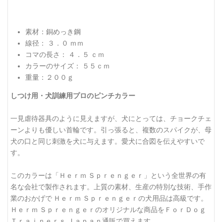
素材：銅めっき鋼
線径： ３．０ ｍｍ
コマの長さ： ４．５ ｃｍ
カラーのサイズ： ５５ｃｍ
重量：２００ｇ
しつけ用・犬訓練用プロのピンチカラー
一見虐待器具のように見えますが、犬にとっては、チョークチェ
ーンよりも優しい首輪です。引っ張ると、複数のスパイクが、母
犬の口と同じ刺激を犬に与えます。愛犬に合図を伝えやすいで
す。
このカラーは「Ｈｅｒｍ Ｓｐｒｅｎｇｅｒ」という全世界の有
名な会社で製作されます。上質の素材、生産の特別な技術、手作
業のおかげで Ｈｅｒｍ Ｓｐｒｅｎｇｅｒの犬用品は高級です。
Ｈｅｒｍ Ｓｐｒｅｎｇｅｒのオリジナルな商品をＦｏｒＤｏｇ
Ｔｒａｉｎｅｒｓ Ｊａｐａｎ通販で買えます。