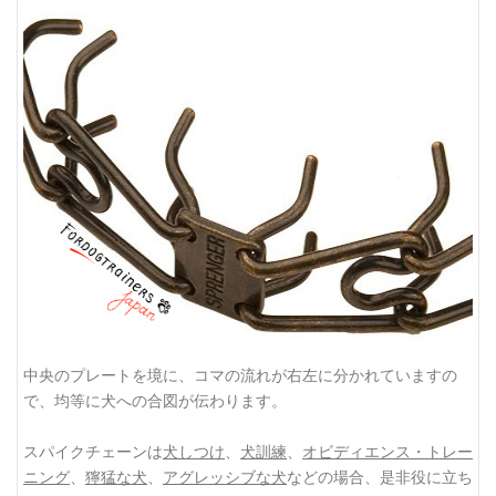
中央のプレートを境に、コマの流れが右左に分かれていますの
で、均等に犬への合図が伝わります。
スパイクチェーンは
犬しつけ
、
犬訓練
、
オビディエンス・トレー
ニング
、
獰猛な犬
、
アグレッシブな犬
などの場合、是非役に立ち