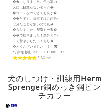
��になりました。色も家の-
犬には目立たないダーク�-
�ラウンなのでとても良か�-
��たです。日本ではこの色-
は見たことが無いので気�-
�入りました。配送も一週�-
��で届きました！意外と早-
くて驚きました！！あり�-
�とうございました！！！
by 康雄 杉山, 2013-07-16 08:39:17
5 5星の中
犬のしつけ・訓練用Herm
Sprenger銅めっき鋼ピン
チカラー
特徴