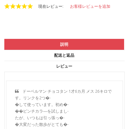
現在レビュー:
お客様レビューを追加
説明
配送と返品
レビュー
ドーベルマン チョコタン 1才6カ月 メス 26キロで
す。リンクを2つ�-
�して使っています。初め�-
��ピンチカラ―を試しまし-
たが、いつもは引っ張っ�-
�大変だった散歩がとても�-