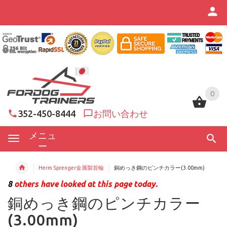
0
0
352-450-8444
お問い合わせ
メニュ
ー
Herm Sprenger金属製首輪
銅めっき鋼のピンチカラー(3.00mm)
8
others have looked at this page today.
銅めっき鋼のピンチカラー
(3.00mm)