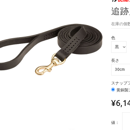
追跡
在庫の個数
色
長さ
スナップ
黄銅製
¥6,1
値：