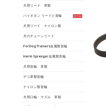
犬用リード 革製
バイオタン リードと首輪
セール
犬用リード ナイロン製
犬のチェーンリード
ForDogTrainers金属製首輪
Herm Sprenger金属製首輪
犬用首輪 革製
デコ革製首輪
ナイロン製首輪
犬用口輪・マズル 革製