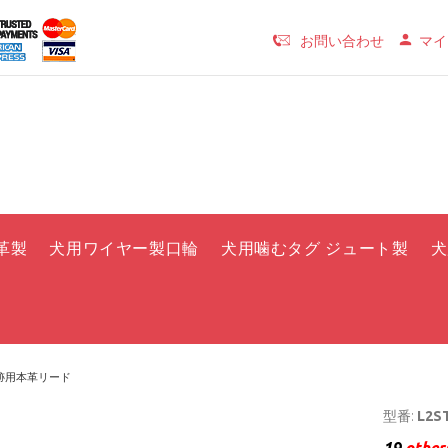
お問い合わせ
マイ
革製
犬用ワイヤー製口輪
犬用噛むタグ ジュート製
犬
跡用本革リード
型番:
L2S
19
others