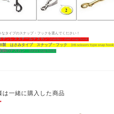
きなタイプのスナップ・フックを選んでください！
ステンレススチールナスカン
(stainless steel snap hook)
HS
製 はさみタイプ スナップ・フック
(HS scissors-type snap hook
黄銅のナスカン
(brass snap hook)
様は一緒に購入した商品