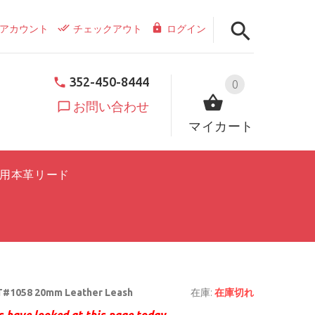
アカウント
チェックアウト
ログイン
352-450-8444
0
お問い合わせ
マイカート
用本革リード
T#1058 20mm Leather Leash
在庫:
在庫切れ
 have looked at this page today.