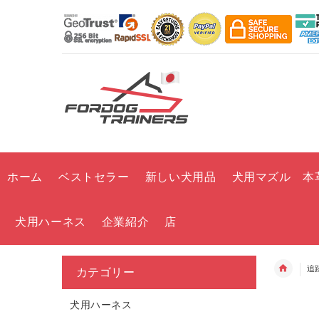
ホーム
ベストセラー
新しい犬用品
犬用マズル 本
犬用ハーネス
企業紹介
店
追
カテゴリー
犬用ハーネス