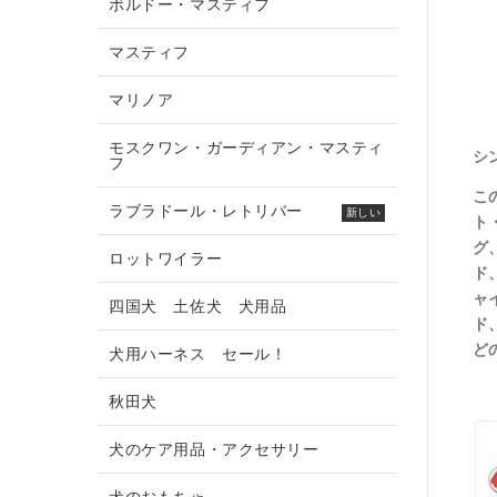
ボルドー・マスティフ
マスティフ
マリノア
モスクワン・ガーディアン・マスティ
シ
フ
こ
ラブラドール・レトリバー
新しい
ト
グ
ロットワイラー
ド
ャ
四国犬 土佐犬 犬用品
ド
ど
犬用ハーネス セール！
秋田犬
犬のケア用品・アクセサリー
犬のおもちゃ