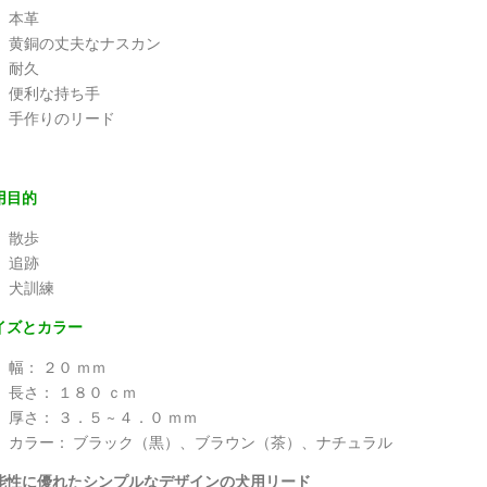
本革
黄銅の丈夫なナスカン
耐久
便利な持ち手
手作りのリード
用目的
散歩
追跡
犬訓練
イズとカラー
幅： ２０ ｍｍ
長さ： １８０ ｃｍ
厚さ： ３．５ ~ ４．０ ｍｍ
カラー： ブラック（黒）、ブラウン（茶）、ナチュラル
能性に優れたシンプルなデザインの犬用リード