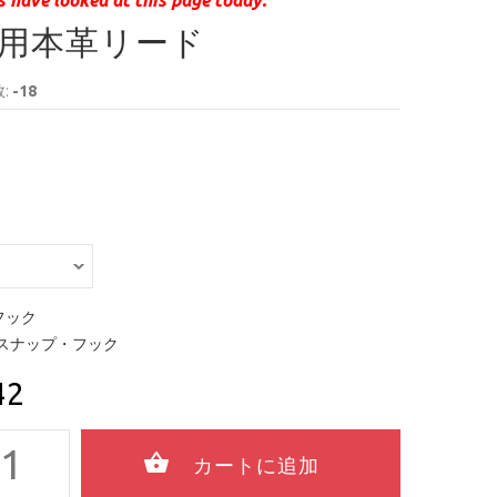
用本革リード
:
-18
フック
スナップ・フック
42