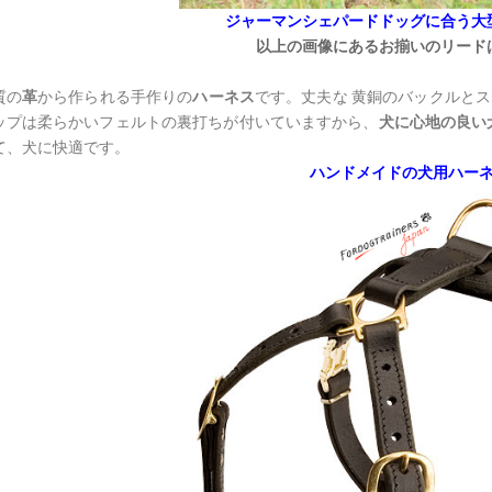
ジャーマンシェパードドッグに合う大
以上の画像にあるお揃いのリード
質の
革
から作られる手作りの
ハーネス
です。丈夫な 黄銅のバックルと
ップは柔らかいフェルトの裏打ちが付いていますから、
犬に心地の良い
て、犬に快適です。
ハンドメイドの犬用ハー