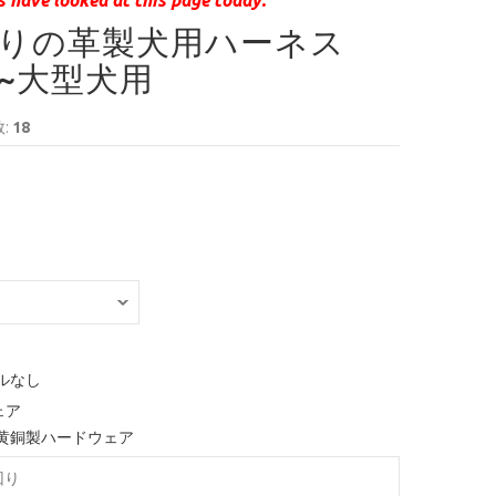
作りの革製犬用ハーネス
~大型犬用
:
18
ルなし
ェア
黄銅製ハードウェア