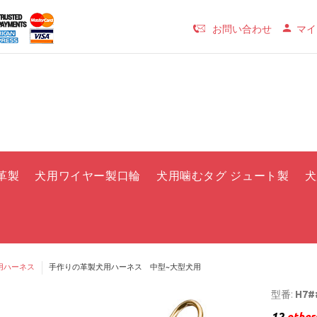
お問い合わせ
マイ
革製
犬用ワイヤー製口輪
犬用噛むタグ ジュート製
犬
用ハーネス
手作りの革製犬用ハーネス 中型~大型犬用
型番:
H7##
12
others