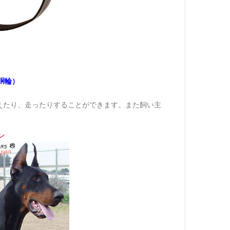
胴輪）
えたり、走ったりすることができます。また飼い主
ン