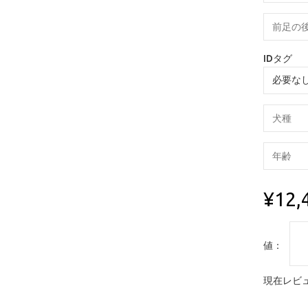
IDタグ
¥12,
値：
現在レビュ