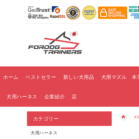
ホーム
ベストセラー
新しい犬用品
犬用マズル 本
犬用ハーネス
企業紹介
店
犬
カテゴリー
犬用ハーネス