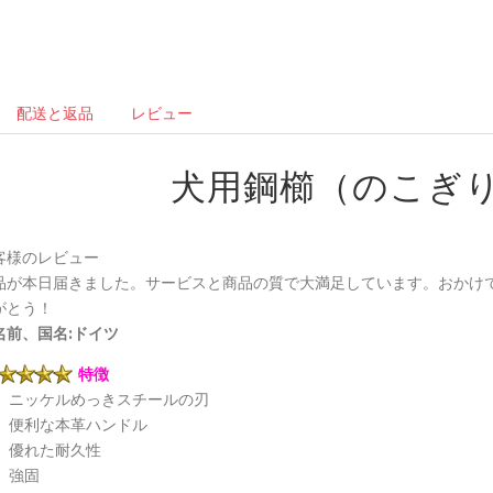
配送と返品
レビュー
犬用鋼櫛（のこぎ
客様のレビュー
品が本日届きました。サービスと商品の質で大満足しています。おかけ
がとう！
名前、国名:ドイツ
特徴
ニッケルめっきスチールの刃
便利な本革ハンドル
優れた耐久性
強固