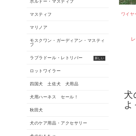
ボルドー・マスティフ
犬用口輪【本革製】
中・大型犬用2枚革のデコ・
ワイヤ
マスティフ
カラー
¥8,638
マリノア
¥12,670
レビューを書く
レ
モスクワン・ガーディアン・マスティ
フ
ラブラドール・レトリバー
新しい
ロットワイラー
四国犬 土佐犬 犬用品
犬
犬用ハーネス セール！
よ
秋田犬
犬のケア用品・アクセサリー
犬のおもちゃ