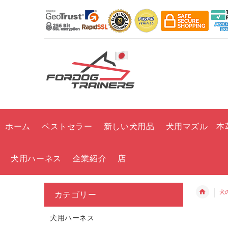
ホーム
ベストセラー
新しい犬用品
犬用マズル 本
犬用ハーネス
企業紹介
店
犬
カテゴリー
犬用ハーネス