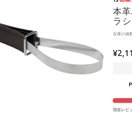
本革
ラシ
在庫の個数
¥2,1
Click to 
現在レビュ