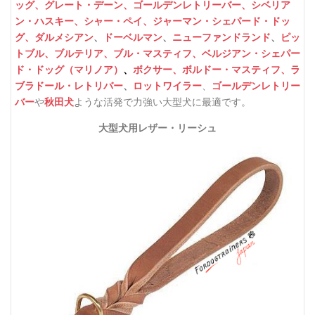
ッグ、
グレート・デーン、
ゴールデンレトリーバー、
シベリア
ン・ハスキー、
シャー・ペイ、
ジャーマン・シェパード・ドッ
グ、
ダルメシアン
、
ドーベルマン
、
ニューファンドランド
、
ピッ
トブル、
ブルテリア、
ブル・マスティフ、
ベルジアン・シェパー
ド・ドッグ（マリノア）
、
ボクサー、
ボルドー・マスティフ、
ラ
ゴールデンレトリー
ブラドール・レトリバー
、
ロットワイラー
、
バー
や
秋田犬
大型犬に最適です。
ような活発で力強い
大型犬用レザー・リーシュ