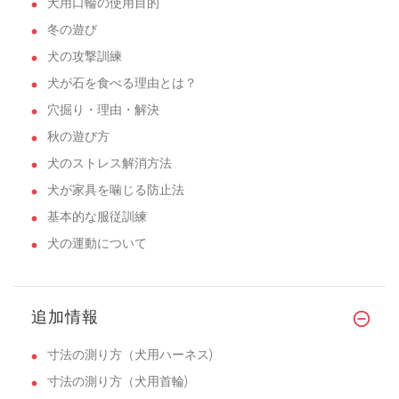
犬用口輪の使用目的
冬の遊び
犬の攻撃訓練
犬が石を食べる理由とは？
穴掘り・理由・解決
秋の遊び方
犬のストレス解消方法
犬が家具を噛じる防止法
基本的な服従訓練
犬の運動について
追加情報
寸法の測り方（犬用ハーネス)
寸法の測り方（犬用首輪)