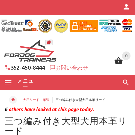
0
0
352-450-8444
お問い合わせ
メニュ
ー
犬用リード 革製
三つ編み付き大型犬用本革リード
6
others have looked at this page today.
三つ編み付き大型犬用本革リ
ード