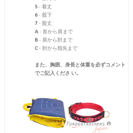
5
- 着丈
6
- 股下
7
- 股丈
A
- 首から肩まで
B
- 肩から肘まで
C
- 肘から指先まで
また、胸囲、身長と体重を必ずコメント
でご記入くださ い。