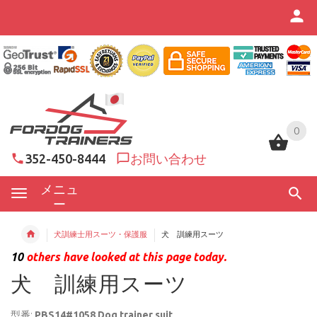
0
0
352-450-8444
お問い合わせ
メニュ
ー
犬訓練士用スーツ・保護服
犬 訓練用スーツ
10
others have looked at this page today.
犬 訓練用スーツ
型番:
PBS14#1058 Dog trainer suit