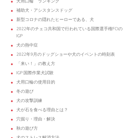
犬用口輪 ランキング
補助犬・アシスタンスドッグ
新型コロナの隠れたヒーローである、犬
2022年のチェコ共和国で行われている国際選手権FCIの
IGP
犬の熱中症
2022年9月のドッグショーや犬のイベントの時刻表
「来い！」の教え方
IGP 国際作業犬試験
犬用口輪の使用目的
冬の遊び
犬の攻撃訓練
犬が石を食べる理由とは？
穴掘り・理由・解決
秋の遊び方
犬のストレス解消方法