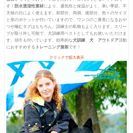
す！
防水透湿性素材
により、通気性と保温がよく、寒い季節、不
天候の日によく使えます。前部分、両側、後部分、色々のサイズ
と形のポケットが付いていますので、ワンコのご褒美になるおや
つや噛むタグはもちろん、訓練士の私物もよく入ります。スリー
ブが取り外し可能で、犬訓練用ベストとしてもお使いいただけま
す。頭巾も付いています。効率的な
犬訓練
、
犬 アウトドア
活動
におすすめする
トレーニング服装
です！
クリックで拡大表示