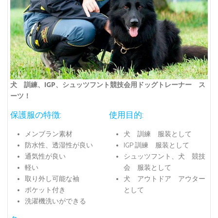
犬 訓練、IGP、シュッツフント競技会用ドッグトレーナー ス
ーツ！
保護服の特徴:
使用目的:
メンブラン素材
犬 訓練 服装として
防水性、透湿性が良い
IGP 訓練 服装として
通気性が良い
シュッツフント、犬 競技
軽い
会 服装として
取り外し可能な袖
犬 アウトドア アウター
ポケット付き
として
洗濯機洗いができる