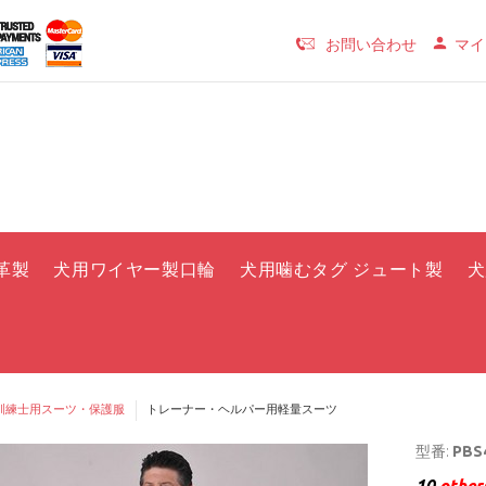
お問い合わせ
マイ
革製
犬用ワイヤー製口輪
犬用噛むタグ ジュート製
犬
訓練士用スーツ・保護服
トレーナー・ヘルパー用軽量スーツ
型番:
PBS4
10
others