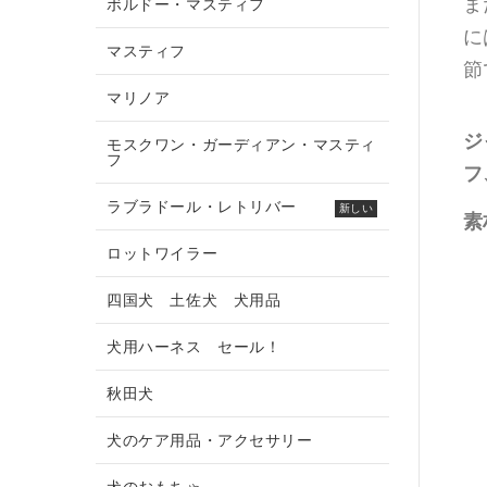
ま
ボルドー・マスティフ
に
マスティフ
節
マリノア
ジ
モスクワン・ガーディアン・マスティ
フ
フ
ラブラドール・レトリバー
新しい
素
ロットワイラー
四国犬 土佐犬 犬用品
犬用ハーネス セール！
秋田犬
犬のケア用品・アクセサリー
犬のおもちゃ