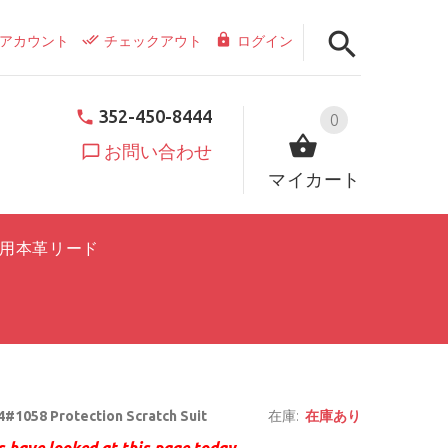
アカウント
チェックアウト
ログイン
352-450-8444
0
お問い合わせ
マイカート
用本革リード
#1058 Protection Scratch Suit
在庫:
在庫あり
 have looked at this page today.