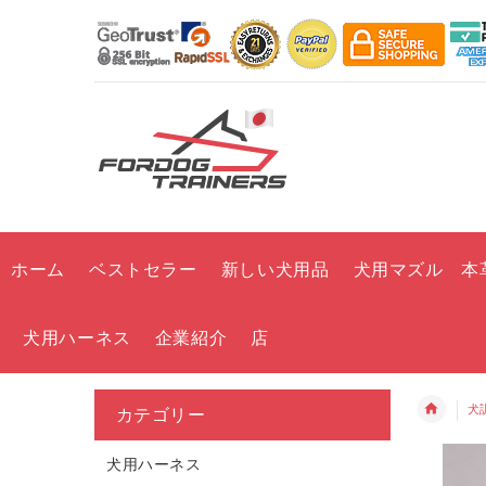
ホーム
ベストセラー
新しい犬用品
犬用マズル 本
犬用ハーネス
企業紹介
店
犬
カテゴリー
犬用ハーネス