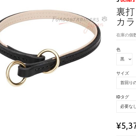
裏打
カラ
在庫の個数
色
サイズ
IDタグ
¥5,3