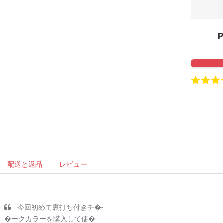
Click to 
配送と返品
レビュー
今回初めて裏打ち付きチ�-
�ークカラーを購入して使�-