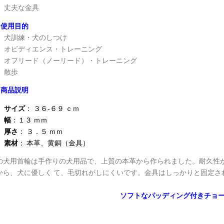
丈夫な金具
使用目的
犬訓練・犬のしつけ
オビディエンス・トレーニング
オフリード（ノーリード）・トレーニング
散歩
商品説明
サイズ
： ３６‐６９ ｃｍ
幅
：１３ ｍｍ
厚さ
： ３．５ ｍｍ
素材
：
本革、黄銅（金具）
の犬用首輪は手作りの犬用品で、上質の本革から作られました。耐久性
から、犬に優しく て、毛切れがしにくいです。金具はしっかりと固定さ
ソフトなパッディング付きチョ