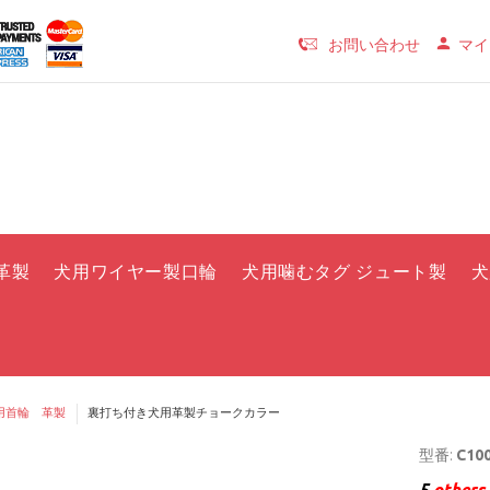
お問い合わせ
マイ
革製
犬用ワイヤー製口輪
犬用噛むタグ ジュート製
犬
用首輪 革製
裏打ち付き犬用革製チョークカラー
型番:
C100
5
others 