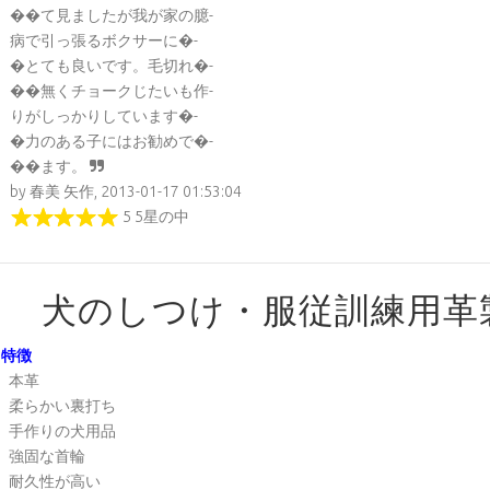
��て見ましたが我が家の臆-
病で引っ張るボクサーに�-
�とても良いです。毛切れ�-
��無くチョークじたいも作-
りがしっかりしています�-
�力のある子にはお勧めで�-
��ます。
by 春美 矢作, 2013-01-17 01:53:04
5 5星の中
犬のしつけ・服従訓練用革
特徴
本革
柔らかい裏打ち
手作りの犬用品
強固な首輪
耐久性が高い