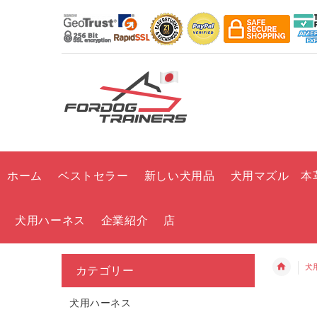
ホーム
ベストセラー
新しい犬用品
犬用マズル 本
犬用ハーネス
企業紹介
店
犬
カテゴリー
犬用ハーネス