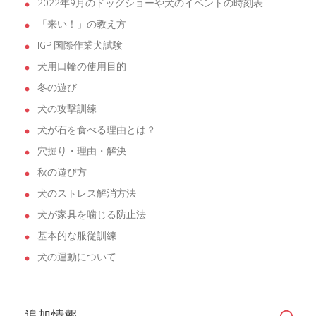
2022年9月のドッグショーや犬のイベントの時刻表
「来い！」の教え方
IGP 国際作業犬試験
犬用口輪の使用目的
冬の遊び
犬の攻撃訓練
犬が石を食べる理由とは？
穴掘り・理由・解決
秋の遊び方
犬のストレス解消方法
犬が家具を噛じる防止法
基本的な服従訓練
犬の運動について
追加情報