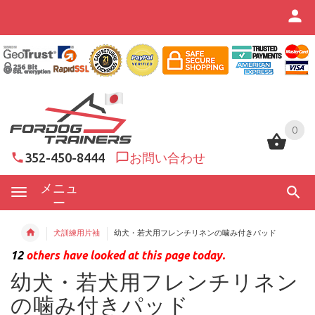
0
0
352-450-8444
お問い合わせ
メニュ
ー
犬訓練用片袖
幼犬・若犬用フレンチリネンの噛み付きパッド
12
others have looked at this page today.
幼犬・若犬用フレンチリネン
の噛み付きパッド