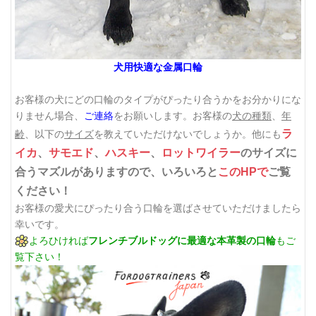
犬用快適な金属口輪
お客様の犬にどの口輪のタイプがぴったり合うかをお分かりにな
りません場合、
ご連絡
をお願いします。お客様の
犬の種類
、
年
ラ
齢
、以下の
サイズ
を教えていただけないでしょうか。他にも
イカ
、
サモエド
、
ハスキー
、
ロットワイラー
のサイズに
合うマズルがありますので、いろいろと
このHPで
ご覧
ください！
お客様の愛犬にぴったり合う口輪を選ばさせていただけましたら
幸いです。
よろひければ
フレンチブルドッグに最適な本革製の口輪
もご
覧下さい！