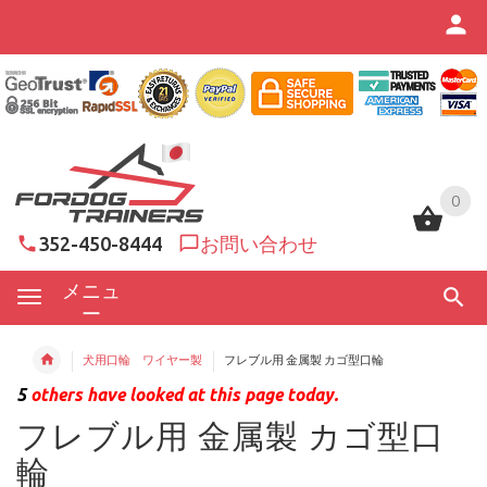
0
0
352-450-8444
お問い合わせ
メニュ
ー
犬用口輪 ワイヤー製
フレブル用 金属製 カゴ型口輪
5
others have looked at this page today.
フレブル用 金属製 カゴ型口
輪