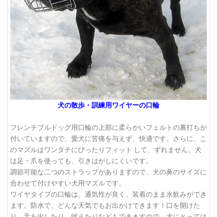
犬の散歩・訓練用ワイヤーの口輪
フレンチブルドッグ用口輪の上部に柔らかいフェルトの裏打ちが
付いていますので、愛犬に苦痛を与えず、快適です。さらに、こ
のマズルはワンタチにぴったりフィット して、ずれません。犬
は足・爪を使っても、引きはがしにくいです。
調節可能な二つのストラップがありますので、犬の鼻のサイズに
合わせて付けやすい犬用マズルです。
ワイヤタイプの口輪は、通気性が良く、装着のまま水飲みができ
ます。防水で、どんな天気でもお出かけできます！口を開けた
り、舌を出したり、吠えたりなどもできますので、犬にとっては