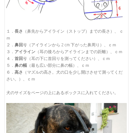
１．
長さ
（鼻先からアイライン（ストップ）までの長さ）、 ｃ
ｍ
２．
鼻回り
（アイラインから 2 cm 下がった鼻周り）、ｃｍ
３．
アイライン
（耳の後ろからアイラインまでの距離）、ｃｍ
４．
首回り
（耳の下に首回りを測ってください）、ｃｍ
５．
鼻の幅
（最も広い部分に鼻の幅）、ｃｍ
６．
高さ
（マズルの高さ。犬の口を少し開けさせて測ってくだ
さい。）、ｃｍ
犬のサイズをページの上にあるボックスに入れてください。