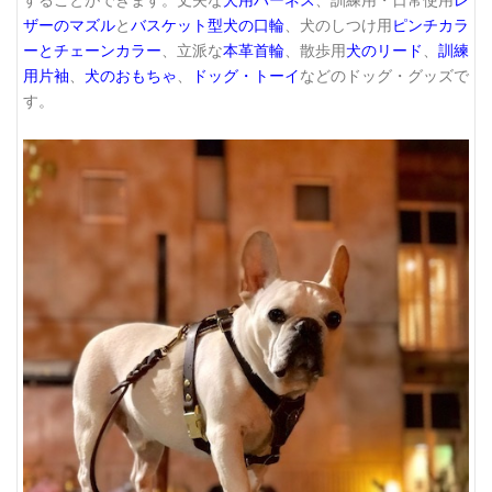
することができます。丈夫な
犬用ハーネス
、訓練用・日常使用
レ
ザーのマズル
と
バスケット型犬の口輪
、犬のしつけ用
ピンチカラ
ーとチェーンカラー
、立派な
本革首輪
、散歩用
犬のリード
、
訓練
用片袖
、
犬のおもちゃ
、
ドッグ・トーイ
などのドッグ・グッズで
す。