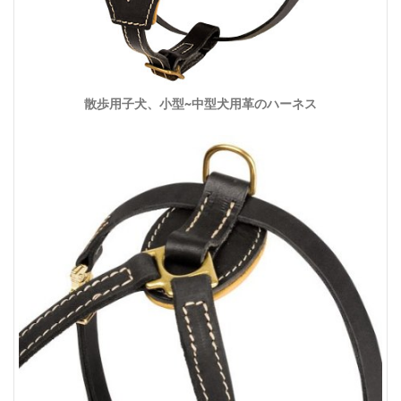
散歩用子犬、小型~中型犬用革のハーネス