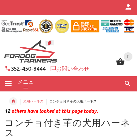
0
0
352-450-8444
お問い合わせ
メニュ
ー
犬用ハーネス
コンチョ付き革の犬用ハーネス
12
others have looked at this page today.
コンチョ付き革の犬用ハーネ
ス