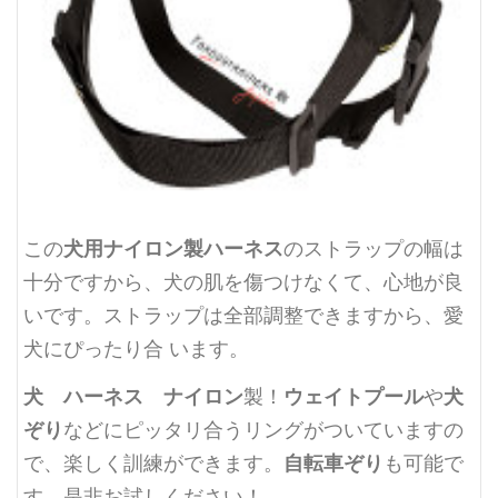
犬用ナイロン製ハーネス
この
のストラップの幅は
十分ですから、犬の肌を傷つけなくて、心地が良
いです。ストラップは全部調整できますから、愛
犬にぴったり合 います。
犬 ハーネス ナイロン
ウェイトプール
犬
製！
や
ぞり
などにピッタリ合うリングがついていますの
自転車ぞり
で、楽しく訓練ができます。
も可能で
す。是非お試しください！