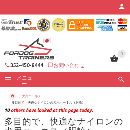
0
0
352-450-8444
お問い合わせ
メニュ
ー
犬用ハーネス
多目的で、快適なナイロンの犬用ハーネス（胴輪）
10
others have looked at this page today.
多目的で、快適なナイロンの