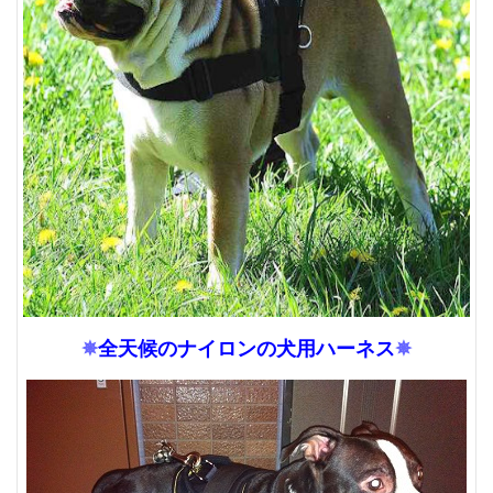
✵
全天候のナイロンの犬用ハーネス
✵