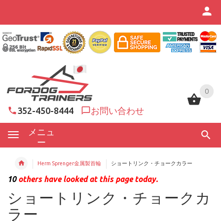
0
0
352-450-8444
お問い合わせ
メニュ
ー
Herm Sprenger金属製首輪
ショートリンク・チョークカラー
10
others have looked at this page today.
ショートリンク・チョークカ
ラー