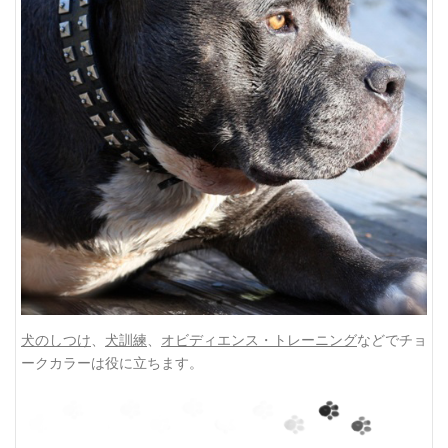
犬のしつけ
、
犬訓練
、
オビディエンス・トレーニング
などでチョ
ークカラーは役に立ちます。