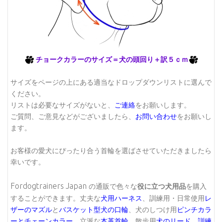
チョークカラーのサイズ＝犬の頭回り＋訳５ｃｍ
サイズをページの上にある適当なドロップダウンリストに選んで
ください。
リストは必要なサイズがないと、
ご連絡
をお願いします。
ご質問、ご意見などがございましたら、
お問い合わせ
をお願いし
ます。
お客様の愛犬にぴったり合う首輪を選ばさせていただきましたら
幸いです。
Fordogtrainers Japan
の通販で色々な
役に立つ犬用品
を購入
することができます。丈夫な
犬用ハーネス
、訓練用・日常使用
レ
ザーのマズル
と
バスケット型犬の口輪
、犬のしつけ用
ピンチカラ
ーとチェーンカラー
、立派な
本革首輪
、散歩用
犬のリード
、
訓練