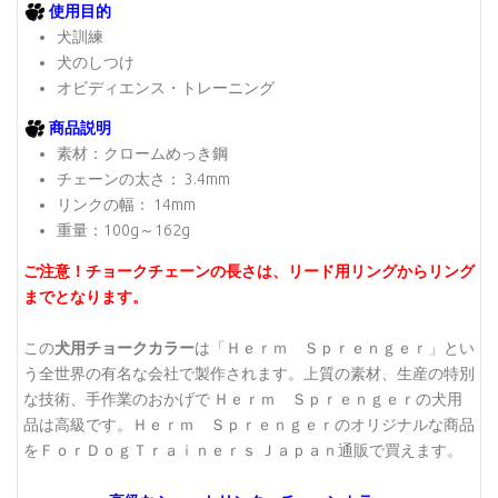
使用目的
犬訓練
犬のしつけ
オビディエンス・トレーニング
商品説明
素材：クロームめっき鋼
チェーンの太さ： 3.4mm
リンクの幅： 14mm
重量：100g～162g
ご注意！チョークチェーンの長さは、リード用リングからリング
までとなります。
この
犬用チョークカラー
は「Ｈｅｒｍ Ｓｐｒｅｎｇｅｒ」とい
う全世界の有名な会社で製作されます。上質の素材、生産の特別
な技術、手作業のおかげで Ｈｅｒｍ Ｓｐｒｅｎｇｅｒの犬用
品は高級です。Ｈｅｒｍ Ｓｐｒｅｎｇｅｒのオリジナルな商品
をＦｏｒＤｏｇＴｒａｉｎｅｒｓ Ｊａｐａｎ通販で買えます。