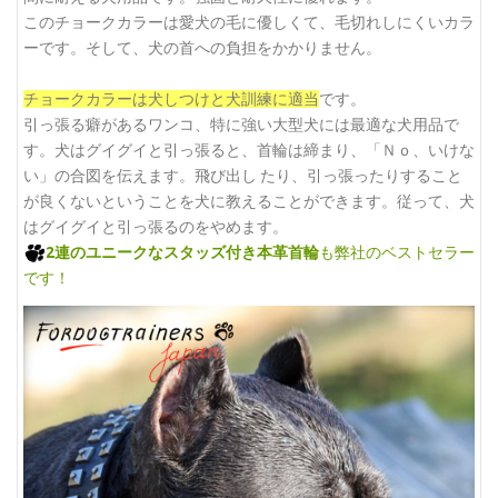
このチョークカラーは愛犬の毛に優しくて、毛切れしにくいカラ
ーです。そして、犬の首への負担をかかりません。
チョークカラーは犬しつけと犬訓練に適当
です。
引っ張る癖があるワンコ、特に強い大型犬には最適な犬用品で
す。犬はグイグイと引っ張ると、首輪は締まり、「Ｎｏ、いけな
い」の合図を伝えます。飛び出し たり、引っ張ったりすること
が良くないということを犬に教えることができます。従って、犬
はグイグイと引っ張るのをやめます。
2連のユニークなスタッズ付き本革首輪
も弊社のベストセラー
です！