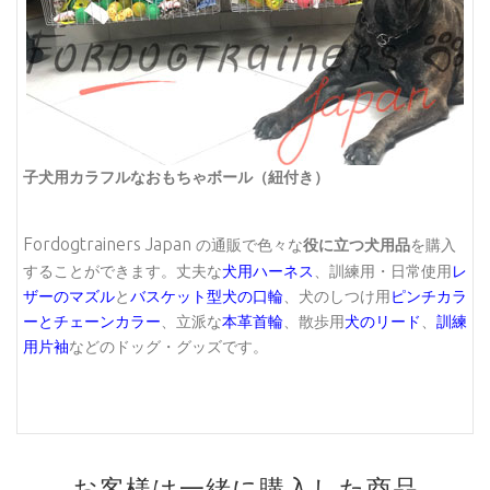
子犬用カラフルなおもちゃボール（紐付き）
Fordogtrainers Japan
の通販で色々な
役に立つ犬用品
を購入
することができます。丈夫な
犬用ハーネス
、訓練用・日常使用
レ
ザーのマズル
と
バスケット型犬の口輪
、犬のしつけ用
ピンチカラ
ーとチェーンカラー
、立派な
本革首輪
、散歩用
犬のリード
、
訓練
用片袖
などのドッグ・グッズです。
お客様は一緒に購入した商品