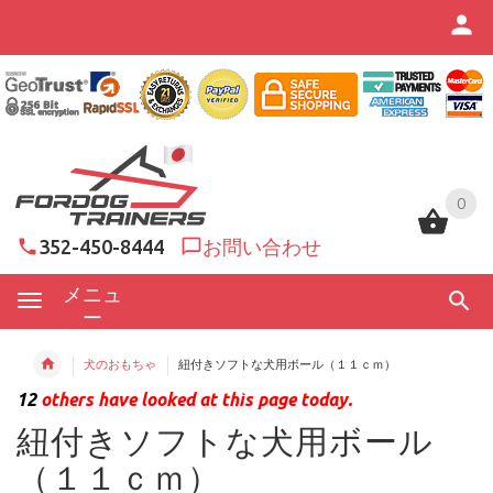
0
0
352-450-8444
お問い合わせ
メニュ
ー
犬のおもちゃ
紐付きソフトな犬用ボール（１１ｃｍ）
12
others have looked at this page today.
紐付きソフトな犬用ボール
（１１ｃｍ）