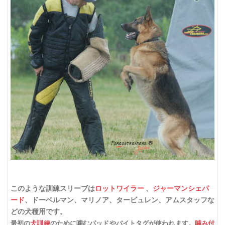
このような
訓練スリーブ
は
ロットワイラー
、
ジャーマンシェパ
ード
、ドーベルマン、マリノア、タービュレン、アムスタッフ
な
どの犬種用です。
最初の
犬訓練
のために噛むパッドやバイトタグが使われます。
噛み付