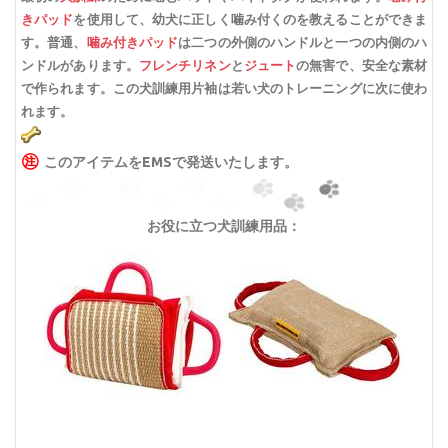
きパッド
を使用して、幼犬に正しく噛み付くのを教えることができま
す。普通、
噛み付きパッド
は二つの外側のハンドルと一つの内側のハ
ンドルがあります。
フレンチリネン
と
ジュート
の無害で、安全な素材
で作られます。この犬訓練用片袖は若い犬のトレーニングに次に使わ
れます。
㊟
このアイテムをEMSで発送いたします。
お役に立つ犬訓練用品：