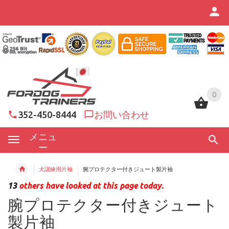
0
0
352-450-8444
お問い合わせ
メニュ
ー
犬訓練用片袖
腕プロテクター付きジュート製片袖
13
others have looked at this page today.
腕プロテクター付きジュート
製片袖