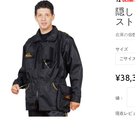
隠し
スト
在庫の個数
サイズ
¥38,
値：
現在レビュ