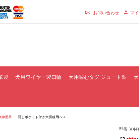
お問い合わせ
マイ
革製
犬用ワイヤー製口輪
犬用噛むタグ ジュート製
犬
訓練用具
隠しポケット付き犬訓練用ベスト
型番:
V44#
12
others