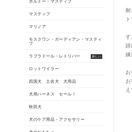
ボルドー・マスティフ
耐
マスティフ
ト
マリノア
す
モスクワン・ガーディアン・マスティ
フ
跡
練
ラブラドール・レトリバー
新しい
ロットワイラー
お
お
四国犬 土佐犬 犬用品
え
犬用ハーネス セール！
秋田犬
犬のケア用品・アクセサリー
犬のおもちゃ