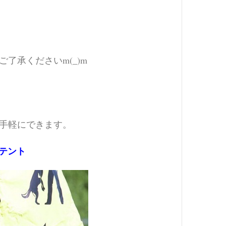
了承くださいm(_)m
手軽にできます。
テント