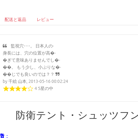
配送と返品
レビュー
監視穴･･･。 日本人の-
身長には、穴の位置が高�-
�ぎて意味ありませんでし�-
��。 もう少し、小ぶりな�-
��じでも良いのでは？？
by 千絵 山本, 2013-05-16 00:02:24
4 5星の中
防衛テント・シュッツフ
徴
：