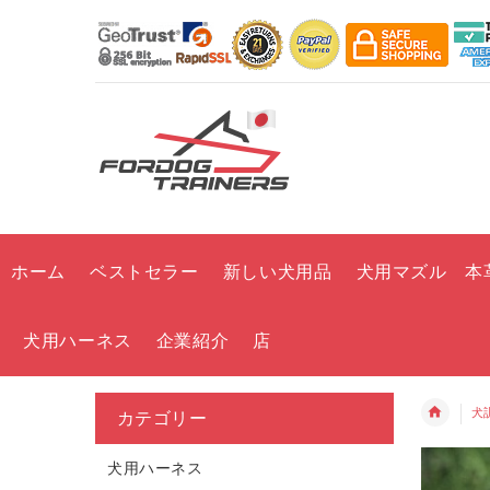
ホーム
ベストセラー
新しい犬用品
犬用マズル 本
犬用ハーネス
企業紹介
店
犬
カテゴリー
犬用ハーネス