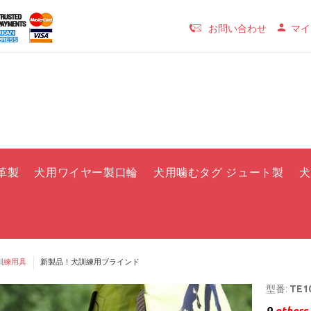
お問い合わせ
マイ
革製
犬用ワイヤー製口輪
犬用噛むタグ ジュート製
犬
訓練用具
新製品！犬訓練用ブラインド
型番:
TE10
9
others 