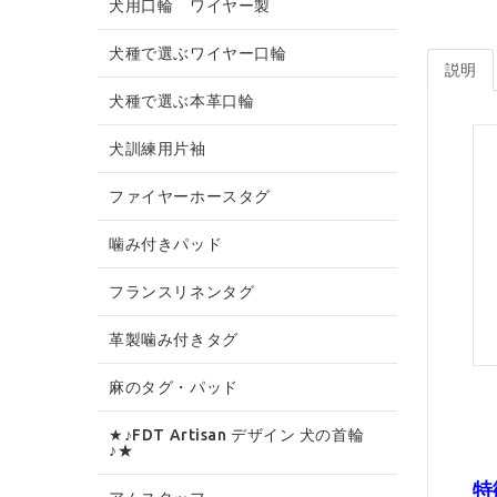
犬用口輪 ワイヤー製
犬種で選ぶワイヤー口輪
説明
犬種で選ぶ本革口輪
犬訓練用片袖
ファイヤーホースタグ
噛み付きパッド
フランスリネンタグ
革製噛み付きタグ
麻のタグ・パッド
★♪FDT Artisan デザイン 犬の首輪
♪★
特