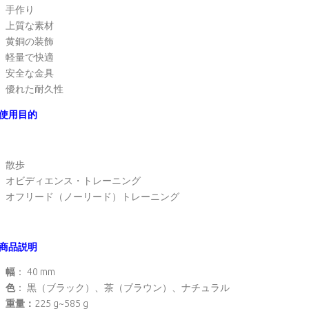
手作り
上質な素材
黄銅の装飾
軽量で快適
安全な金具
優れた耐久性
使用目的
散歩
オビディエンス・トレーニング
オフリード（ノーリード）トレーニング
商品説明
幅
： 40 mm
色
： 黒（ブラック）、茶（ブラウン）、ナチュラル
重量：
225 g~585 g