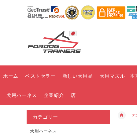
ホーム
ベストセラー
新しい犬用品
犬用マズル 本
犬用ハーネス
企業紹介
店
デ
カテゴリー
犬用ハーネス