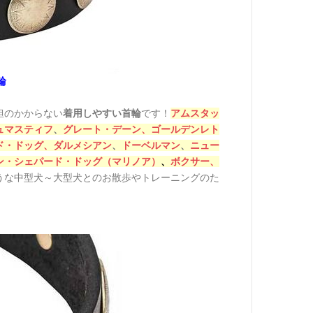
輪
担のかからない
着用しやすい首輪
です！
アムスタッ
ュマスティフ
、
グレート・デーン、
ゴールデンレト
ド・ドッグ、
ダルメシアン
、
ドーベルマン
、
ニュー
ン・シェパード・ドッグ（マリノア）
、
ボクサー、
中型犬～大型犬とのお散歩やトレーニングのた
うな