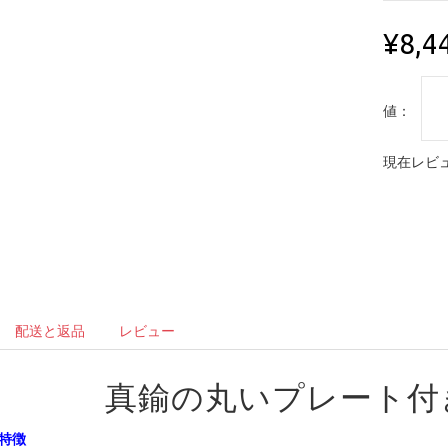
¥8,4
値：
現在レビュ
配送と返品
レビュー
真鍮の丸いプレート付
特徴