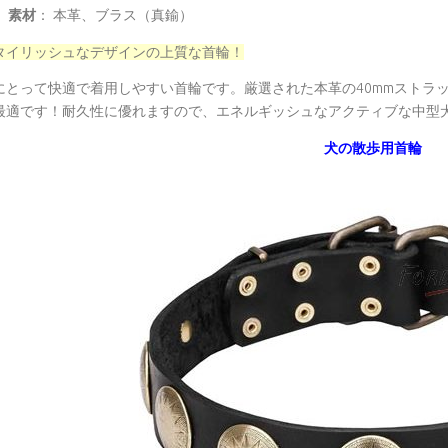
素材
： 本革、ブラス（真鍮）
タイリッシュなデザインの上質な首輪！
にとって快適で着用しやすい首輪です。厳選された本革の40mmストラ
最適です！耐久性に優れますので、エネルギッシュなアクティブな中型
犬の散歩用首輪