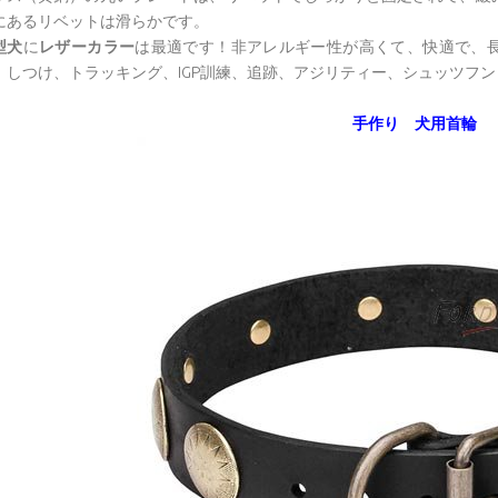
にあるリベットは滑らかです。
型犬
に
レザーカラー
は最適です！非アレルギー性が高くて、快適で、
、しつけ、トラッキング、IGP訓練、追跡、アジリティー、シュッツフ
手作り 犬用首輪