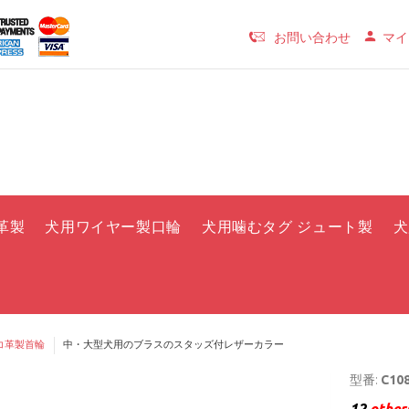
お問い合わせ
マイ
革製
犬用ワイヤー製口輪
犬用噛むタグ ジュート製
犬
コ革製首輪
中・大型犬用のブラスのスタッズ付レザーカラー
型番:
C108
12
others