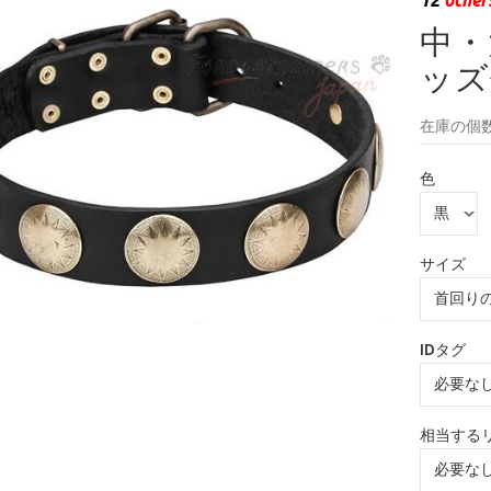
中・
ッズ
在庫の個数
色
サイズ
IDタグ
相当する