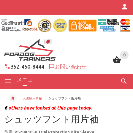
0
0
352-450-8444
お問い合わせ
メニュ
ー
犬訓練用片袖
シュッツフント用片袖
6
others have looked at this page today.
シュッツフント用片袖
型番:
PS28#1058 Trial Protection Bite Sleeve