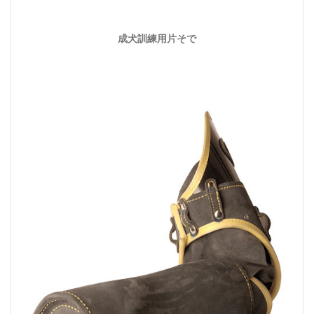
成犬訓練用片そで