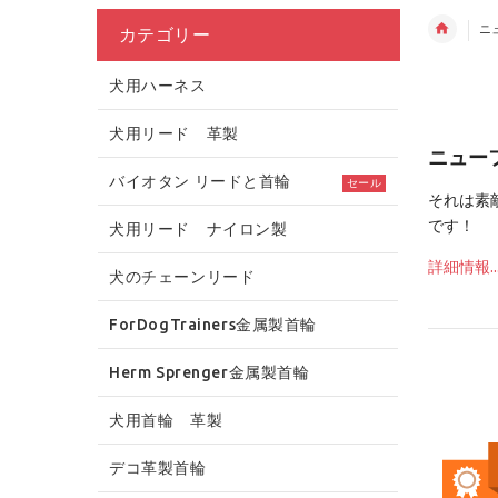
ニ
カテゴリー
犬用ハーネス
犬用リード 革製
ニュー
バイオタン リードと首輪
セール
それは素
です！
犬用リード ナイロン製
詳細情報...
犬のチェーンリード
ForDogTrainers金属製首輪
Herm Sprenger金属製首輪
犬用首輪 革製
デコ革製首輪