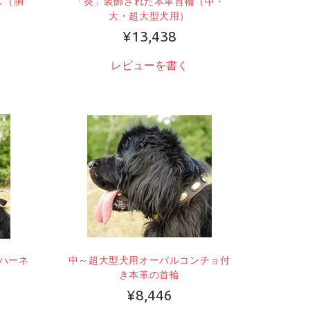
ス（胴
「炎」装飾された本革首輪（中・
大・超大型犬用）
¥13,438
レビューを書く
ハーネ
中～超大型犬用オーバルコンチョ付
き本革の首輪
¥8,446