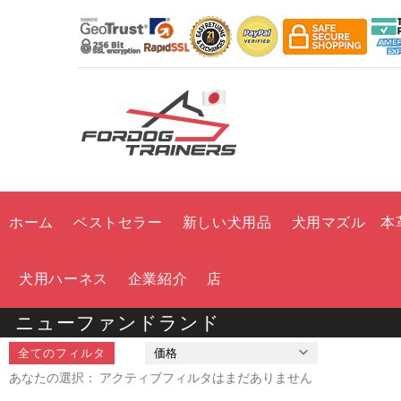
ホーム
ベストセラー
新しい犬用品
犬用マズル 本
犬用ハーネス
企業紹介
店
ニューファンドランド
全てのフィルタ
価格
あなたの選択： アクティブフィルタはまだありません