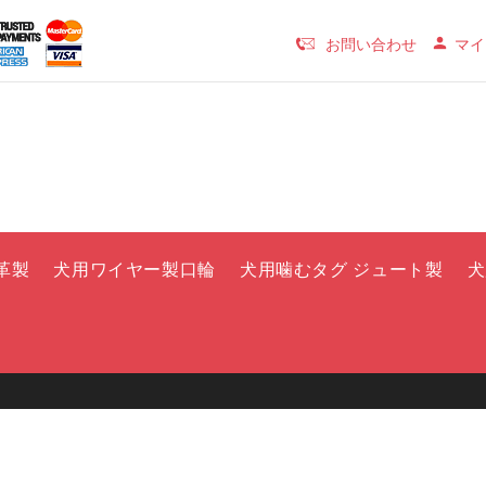
お問い合わせ
マイ
革製
犬用ワイヤー製口輪
犬用噛むタグ ジュート製
犬