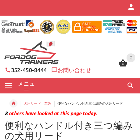
0
0
352-450-8444
お問い合わせ
メニュ
ー
犬用リード 革製
便利なハンドル付き三つ編みの犬用リード
8
others have looked at this page today.
便利なハンドル付き三つ編み
の犬用リード