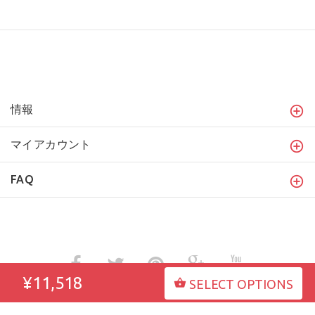
情報
マイアカウント
FAQ
¥11,518
SELECT OPTIONS
www.fordogtrainersjapan.com
Copyright © 2021
.