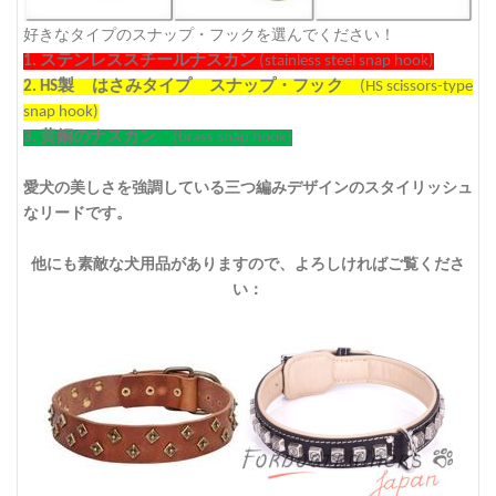
好きなタイプのスナップ・フックを選んでください！
1.
ステンレススチールナスカン
(stainless steel snap hook)
2. HS
製 はさみタイプ スナップ・フック
(HS scissors-type
snap hook)
3.
黄銅のナスカン
(brass snap hook)
愛犬の美しさを強調している
三つ編みデザインの
スタイリッシュ
なリードです。
他にも素敵な犬用品がありますので、よろしければご覧くださ
い：