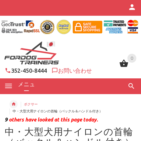
0
0
352-450-8444
お問い合わせ
メニュ
ー
ボクサー
中・大型犬用ナイロンの首輪（バックル＆ハンドル付き）
9
others have looked at this page today.
中・大型犬用ナイロンの首輪