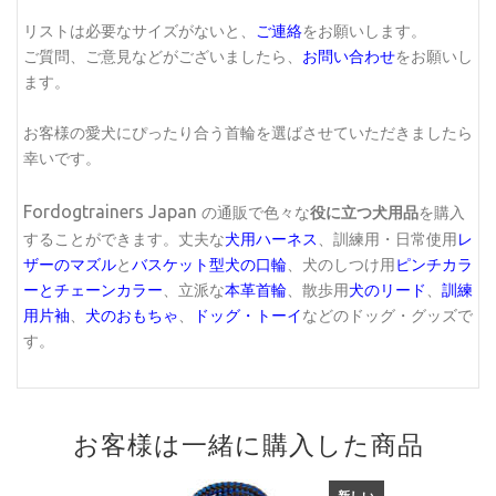
リストは必要なサイズがないと、
ご連絡
をお願いします。
ご質問、ご意見などがございましたら、
お問い合わせ
をお願いし
ます。
お客様の愛犬にぴったり合う首輪を選ばさせていただきましたら
幸いです。
Fordogtrainers Japan
の通販で色々な
役に立つ犬用品
を購入
することができます。丈夫な
犬用ハーネス
、訓練用・日常使用
レ
ザーのマズル
と
バスケット型犬の口輪
、犬のしつけ用
ピンチカラ
ーとチェーンカラー
、立派な
本革首輪
、散歩用
犬のリード
、
訓練
用片袖
、
犬のおもちゃ
、
ドッグ・トーイ
などのドッグ・グッズで
す。
お客様は一緒に購入した商品
新しい