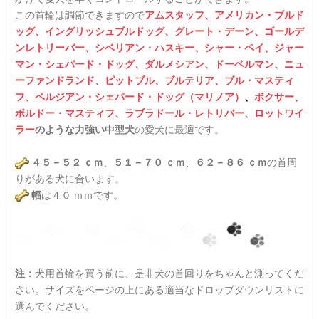
この首輪は調節できますので
アムスタッフ、
アメリカン・ブルド
ッグ、
イングリッシュブルドッグ、
グレート・デーン、
ゴールデ
ンレトリーバー、
シベリアン・ハスキー、
シャー・ペイ、
ジャー
マン・シェパード・ドッグ、
ダルメシアン
、
ドーベルマン
、
ニュ
ーファンドランド
、
ピットブル、
ブルテリア、
ブル・マスティ
フ、
ベルジアン・シェパード・ドッグ（マリノア）
、
ボクサー、
ボルドー・マスティフ、
ラブラドール・レトリバー
、
ロットワイ
のような力強い中型犬
の愛犬に最適です。
ラー
４５－５２ ｃｍ
、
５１－７０ ｃｍ
、
６２－８６ ｃｍ
の首周
りがある犬に合います。
幅
は４０ ｍｍです。
注：
犬用首輪を買う前に、是非犬の首回りをちゃんと測ってくだ
さい。サイズをページの上にある適当なドロップダウンリストに
選んでください。