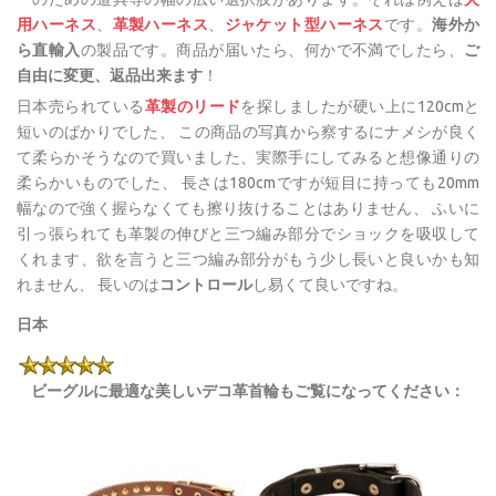
用ハーネス
、
革製ハーネス
、
ジャケット型ハーネス
です。
海外か
ら直輸入
の製品です。商品が届いたら、何かで不満でしたら、
ご
自由に変更、返品出来ます
！
日本売られている
革製のリード
を探しましたが硬い上に120cmと
短いのばかりでした、 この商品の写真から察するにナメシが良く
て柔らかそうなので買いました、実際手にしてみると想像通りの
柔らかいものでした、 長さは180cmですが短目に持っても20mm
幅なので強く握らなくても擦り抜けることはありません、 ふいに
引っ張られても革製の伸びと三つ編み部分でショックを吸収して
くれます、欲を言うと三つ編み部分がもう少し長いと良いかも知
れません、 長いのは
コントロール
し易くて良いですね。
日本
ビーグルに最適な美しいデコ革首輪もご覧になってください：