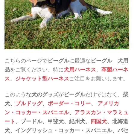
こちらのページで
ビーグル
に最適な
ビーグル 犬用
品
をご覧ください。特に
犬用ハーネス
、
革製ハーネ
ス
、
ジャケット型ハーネス
ご注目をお願いします。
このような
犬のグッズ
が
ビーグル
だけではなく、
柴
犬、
ブルドッグ
、
ボーダー・コリー
、
アメリカ
ン・コッカー・スパニエル
、
アラスカン・マラミュ
ート
、プードル、甲斐犬、紀州犬、
四国犬
、北海道
犬、イングリッシュ・コッカー・スパニエル、バセ