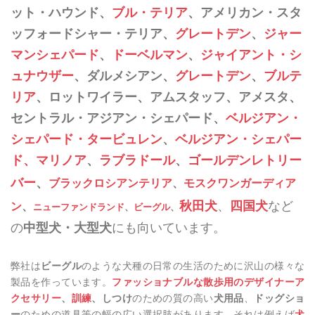
ット・ハウンド、
ブル・テリア
、アメリカン・スタ
ッフォードシャー・テリア、
グレートデン
、
ジャー
マンシェパード
、
ドーベルマン
、
ジャイアント・シ
ュナウザー
、ダルメシアン、
グレートデン
、
ブルテ
リア
、
ロットワイラー、アムスタッフ、アメスタ、
セントラル・アジアン・シェパード、
ベルジアン・
シェパード・タービュレン
、
ベルジアン・シェパー
ド、マリノア
、
ラブラドール
、
ゴールデンレトリー
バー
、
ブラックロシアンテリア
、
モスクワンガーディア
秋田犬
、
四国犬
など
ン
、
ニューファンドランド
、
ビーグル
、
の
中型犬・大型犬
にも向いています。
弊社は
ビーグル
のような犬種の日常の生活のために沢山の様々な
製品を作っています。
ファッショナブルな散歩用のデザイナーア
クセサリー
、
訓練
、しつけ
のための質の高い
犬用品
、
ドッグショ
ー
のための道具等の幅の広い選択肢があります。それは例えば
犬