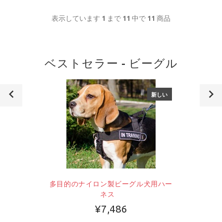
表示しています
1
まで
11
中で
11
商品
ベストセラー - ビーグル
新しい
多目的のナイロン製ビーグル犬用ハー
ネス
¥7,486