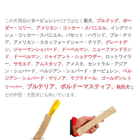
この犬用品が
タービュレン
だけではなく
柴犬、
ブルドッグ
、
ボー
ダー・コリー
、
アメリカン・コッカー・スパニエル
、イングリッ
シュ・コッカー・スパニエル、バセット・ハウンド、ブル・テリ
ア、アメリカン・スタッフォードシャー・テリア、
グレートデ
ン
、
ジャーマンシェパード
、
ドーベルマン
、
ニューファンドラン
ド
、
ドーベルマン
、
ジャイアント・シュナウザー
、ロットワイラ
ー、
サモエド
、
アムスタッフ
、アメスタ、セントラル・アジア
ン・シェパード、ベルジアン・シェパード・タービュレン、
ベル
ジアン・シェパード・マリノア
、
ラブラドール
、
ゴールデンレト
ブルテリア
、
ボルドーマスティフ
、
リーバー
、
秋田犬
な
どの中型・大型犬にも向いています。