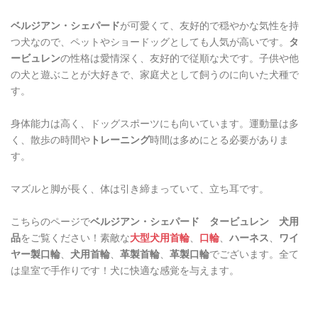
ベルジアン・シェパード
が可愛くて、友好的で穏やかな気性を持
つ犬なので、ペットやショードッグとしても人気が高いです。
タ
ービュレン
の性格は愛情深く、友好的で従順な犬です。子供や他
の犬と遊ぶことが大好きで、家庭犬として飼うのに向いた犬種で
す。
身体能力は高く、ドッグスポーツにも向いています。運動量は多
く、散歩の時間や
トレーニング
時間は多めにとる必要がありま
す。
マズルと脚が長く、体は引き締まっていて、立ち耳です。
こちらのページで
ベルジアン・シェパード タービュレン 犬用
品
をご覧ください！素敵な
大型犬用首輪
、
口輪
、
ハーネス
、
ワイ
ヤー製口輪
、
犬用首輪
、
革製首輪
、
革製口輪
でございます。全て
は皇室で手作りです！犬に快適な感覚を与えます。