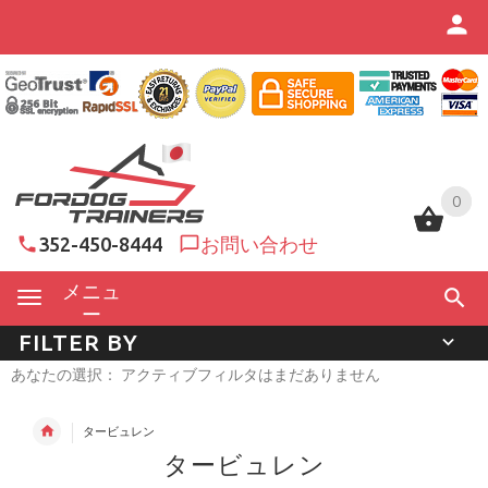
0
0
352-450-8444
お問い合わせ
メニュ
ー
FILTER BY
あなたの選択： アクティブフィルタはまだありません
タービュレン
タービュレン