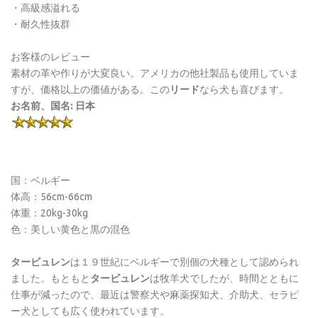
・高級感溢れる
・耐久性抜群
お客様のレビュー
素材の革や作りが大変良い。アメリカの他社製品も使用していま
すが、価格以上の価値がある。この
リード
なら犬も喜びます。
お名前、国名: 日本
国：ベルギー
体高：56cm-66cm
体重：20kg-30kg
色：美しい黄色と黒の混色
タービュレン
は１９世紀にベルギーで別個の犬種として認められ
ました。もともと
タービュレン
は牧羊犬でしたが、時間とともに
仕事が減ったので、最近は警察犬や麻薬探知犬、介助犬、セラピ
ー犬としても広く使われています。