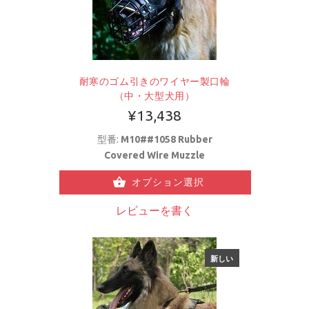
耐寒のゴム引きのワイヤー製口輪
（中・大型犬用）
¥13,438
型番:
M10##1058 Rubber
Covered Wire Muzzle
オプション選択
レビューを書く
新しい