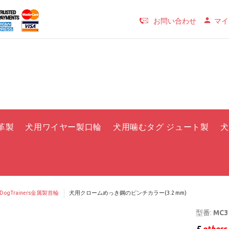
お問い合わせ
マイ
革製
犬用ワイヤー製口輪
犬用噛むタグ ジュート製
犬
rDogTrainers金属製首輪
犬用クロームめっき鋼のピンチカラー(3.2 mm)
型番:
MC31
5
others 