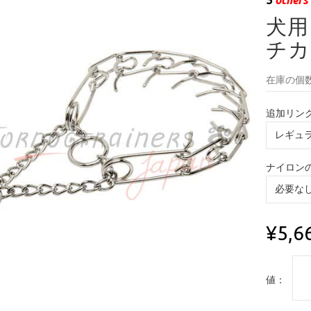
犬用
チカラ
在庫の個数
追加リン
ナイロン
¥5,6
値：