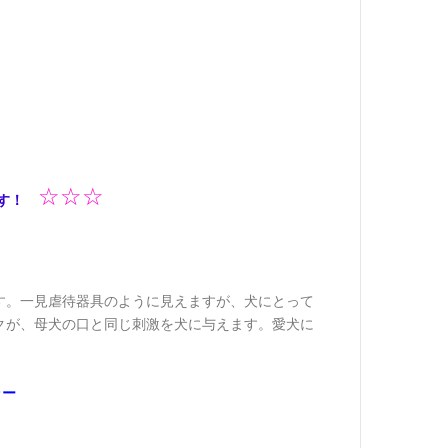
☆
☆
☆
品です！
す。一見虐待器具のように見えますが、犬にとって
クが、母犬の口と同じ刺激を犬に与えます。愛犬に
ラー