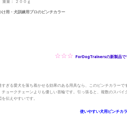
重量： ２００ｇ
つけ用・犬訓練用プロのピンチカラー
☆
☆
☆
ForDogTrainersの新製
発すぎる愛犬を落ち着かせる効果のある用具なら、このピンチカラーで
、チョークチェーンよりも優しい首輪です。引っ張ると、複数のスパイ
図を伝えやすいです。
使いやすい犬用ピンチカ