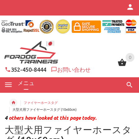
0
0
352-450-8444
お問い合わせ
メニュ
ー
ファイヤーホースタグ
大型犬用ファイヤーホースタグ (10x60cm)
4
others have looked at this page today.
大型犬用ファイヤーホースタ