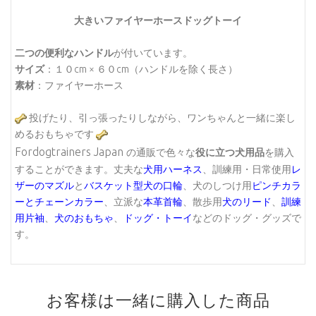
大きいファイヤーホースドッグトーイ
二つの便利なハンドル
が付いています。
サイズ
：１０cm × ６０cm（ハンドルを除く長さ）
素材
：ファイヤーホース
投げたり、引っ張ったりしながら、ワンちゃんと一緒に楽し
めるおもちゃです
Fordogtrainers Japan
の通販で色々な
役に立つ犬用品
を購入
することができます。丈夫な
犬用ハーネス
、訓練用・日常使用
レ
ザーのマズル
と
バスケット型犬の口輪
、犬のしつけ用
ピンチカラ
ーとチェーンカラー
、立派な
本革首輪
、散歩用
犬のリード
、
訓練
用片袖
、
犬のおもちゃ
、
ドッグ・トーイ
などのドッグ・グッズで
す。
お客様は一緒に購入した商品