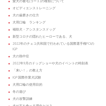
愛犬の被毛(コート)の種類について
オビディエンストレーニング
犬の歯磨きの仕方
犬用口輪 ランキング
補助犬・アシスタンスドッグ
新型コロナの隠れたヒーローである、犬
2022年のチェコ共和国で行われている国際選手権FCIの
IGP
犬の熱中症
2022年9月のドッグショーや犬のイベントの時刻表
「来い！」の教え方
IGP 国際作業犬試験
犬用口輪の使用目的
冬の遊び
犬の攻撃訓練
犬が石を食べる理由とは？