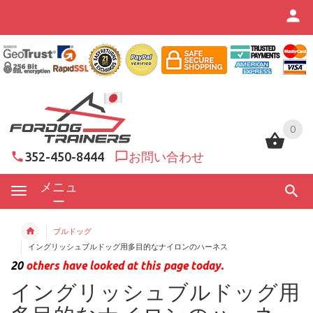
0
0
352-450-8444
お問い合わせ
メニュ
ー
ブルドッグ
イングリッシュブルドッグ用多目的なナイロンのハーネス
20
others have looked at this page today.
イングリッシュブルドッグ用