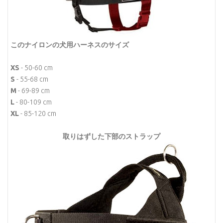
このナイロンの犬用ハーネスのサイズ
XS
- 50-60 cm
S
- 55-68 cm
M
- 69-89 cm
L
- 80-109 cm
XL
- 85-120 cm
取りはずした下部のストラップ