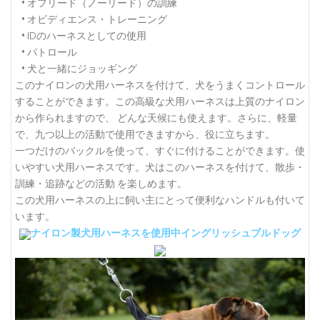
• オフリード（ノーリード）の訓練
• オビディエンス・トレーニング
• IDのハーネスとしての使用
• パトロール
• 犬と一緒にジョッギング
このナイロンの犬用ハーネスを付けて、犬をうまくコントロール
することができます。この高級な犬用ハーネスは上質のナイロン
から作られますので、 どんな天候にも使えます。さらに、軽量
で、九つ以上の活動で使用できますから、役に立ちます。
一つだけのバックルを使って、すぐに付けることができます。使
いやすい犬用ハーネスです。犬はこのハーネスを付けて、散歩・
訓練・追跡などの活動 を楽しめます。
この犬用ハーネスの上に飼い主にとって便利なハンドルも付いて
います。
ナイロン製犬用ハーネスを使用中イングリッシュブルドッグ