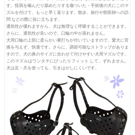
す。怪我を噛んだり舐めたりする傷ついた・手術後の犬にこのマ
ズルを付けて、もっと早く直ります。散歩、旅行や獣医師への訪
問 などの際に役に立ちます。
通気性が優れますから、犬は無理なく呼吸することができます。
さらに、通気性が良いので、口輪の中が蒸れません。
犬用口輪の上部に柔らかい裏打ちが付いていますので、愛犬に苦
痛を与えず、快適です。さらに、調節可能なストラップがありま
すので、犬の鼻のサイズに合わせて付けやすい犬用マズルです。
このマズルはワンタチにぴったりフィット して、ずれません。
犬は足・爪を使っても、引きはがしにくいです。