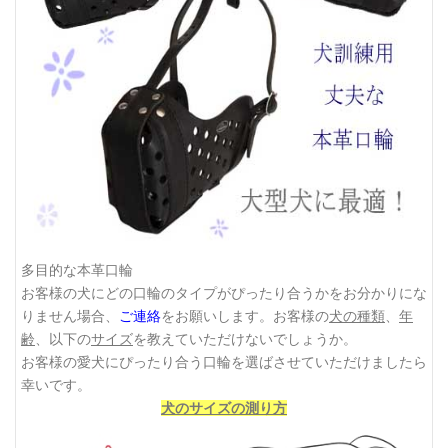
多目的な本革口輪
お客様の犬にどの口輪のタイプがぴったり合うかをお分かりにな
りません場合、
ご連絡
をお願いします。お客様の
犬の種類
、
年
齢
、以下の
サイズ
を教えていただけないでしょうか。
お客様の愛犬にぴったり合う口輪を選ばさせていただけましたら
幸いです。
犬のサイズの測り方