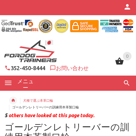
0
0
352-450-8444
お問い合わせ
メニュ
ー
犬種で選ぶ本革口輪
ゴールデンレトリーバーの訓練用本革製口輪
5
others have looked at this page today.
ゴールデンレトリーバーの訓