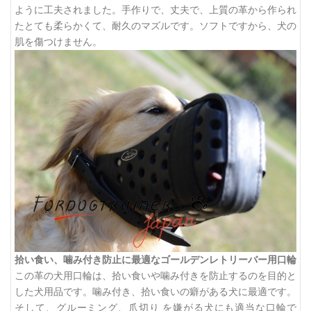
ように工夫されました。手作りで、丈夫で、上質の革から作られ
たとても柔らかくて、耐久のマズルです。ソフトですから、犬の
肌を傷つけません。
拾い食い、噛み付き防止に最適なゴールデンレトリーバー用口輪
この革の犬用口輪は、拾い食いや噛み付きを防止するのを目的と
した犬用品です。噛み付き、拾い食いの癖がある犬に最適です。
そして、グルーミング、爪切り を嫌がる犬にも適当な口輪で