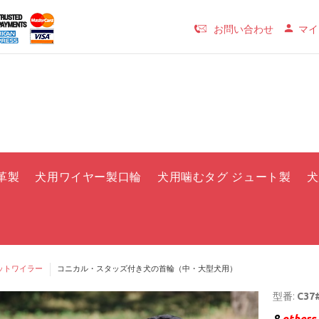
お問い合わせ
マイ
革製
犬用ワイヤー製口輪
犬用噛むタグ ジュート製
犬
ットワイラー
コニカル・スタッズ付き犬の首輪（中・大型犬用）
型番:
C37#
8
others 