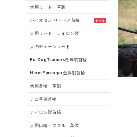
犬用リード 革製
バイオタン リードと首輪
セール
犬用リード ナイロン製
犬のチェーンリード
ForDogTrainers金属製首輪
Herm Sprenger金属製首輪
犬用首輪 革製
デコ革製首輪
ナイロン製首輪
犬用口輪・マズル 革製