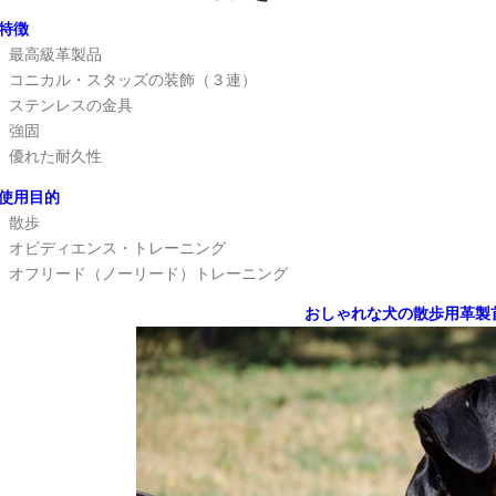
特徴
最高級革製品
コニカル・スタッズの装飾（３連）
ステンレスの金具
強固
優れた耐久性
使用目的
散歩
オビディエンス・トレーニング
オフリード（ノーリード）トレーニング
おしゃれな犬の散歩用革製