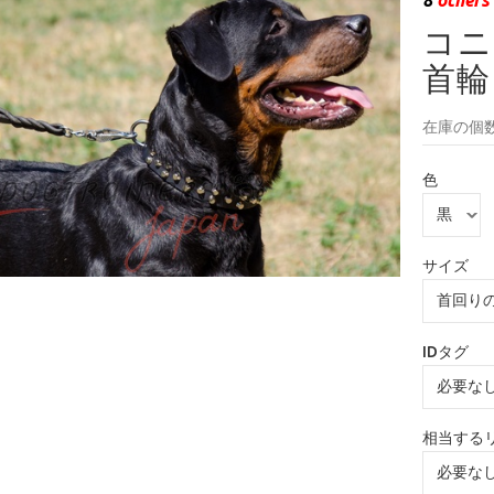
コニ
首輪
在庫の個数
色
サイズ
IDタグ
相当する