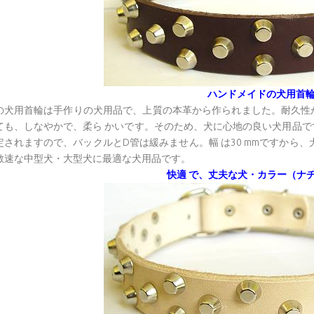
ハンドメイドの犬用首
の犬用首輪は手作りの犬用品で、上質の本革から作られました。耐久性
ても、しなやかで、柔ら かいです。そのため、犬に心地の良い犬用品
定されますので、バックルとD管は緩みません。幅 は30 mmですから
敏速な中型犬・大型犬に最適な犬用品です。
快適 で、丈夫な犬・カラー（ナ