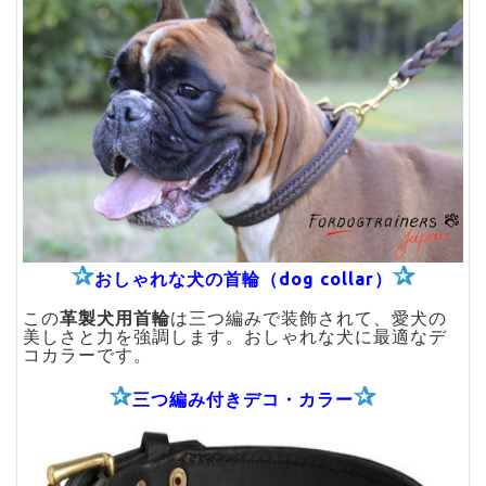
✰
✰
おしゃれな犬の首輪（dog collar）
この
革製犬用首輪
は三つ編みで装飾されて、愛犬の
美しさと力を強調します。おしゃれな犬に最適なデ
コカラーです。
✰
✰
三つ編み付きデコ・カラー