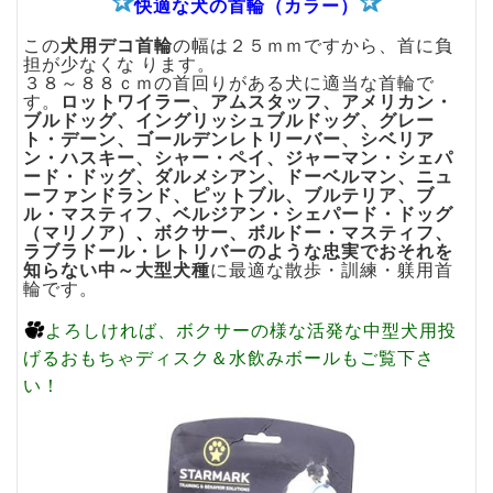
✰
✰
快適な犬の首輪（カラー）
この
犬用デコ首輪
の幅は２５ｍｍですから、首に負
担が少なくな ります。
３８～８８ｃｍの首回りがある犬に適当な首輪で
す。
、
ロットワイラー
アムスタッフ、
アメリカン・
ブルドッグ、
イングリッシュブルドッグ、
グレー
ト・デーン、
ゴールデンレトリーバー、
シベリア
ン・ハスキー、
シャー・ペイ、
ジャーマン・シェパ
ード・ドッグ、
ダルメシアン
、
ドーベルマン
、
ニュ
ーファンドランド
、
ピットブル、
ブルテリア、
ブ
ル・マスティフ、
ベルジアン・シェパード・ドッグ
（マリノア）
、
ボクサー、
ボルドー・マスティフ、
のような忠実でおそれを
ラブラドール・レトリバー
知らない中～大型犬種
に最適な散歩・訓練・躾用首
輪です。
よろしければ、ボクサーの様な活発な中型犬用
投
もご覧下さ
げるおもちゃディスク＆水飲みボール
い！