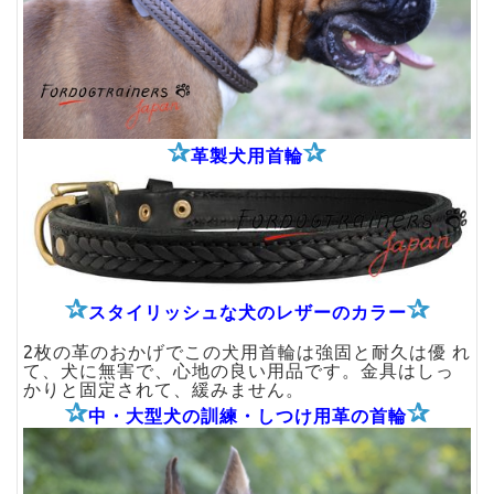
✰
✰
革製犬用首輪
✰
✰
犬のレザーのカラー
スタイリッシュな
2枚の革のおかげでこの犬用首輪は強固と耐久は優 れ
て、犬に無害で、心地の良い用品です。金具はしっ
かりと固定されて、緩みません。
✰
✰
中・大型犬の訓練・しつけ用革の首輪