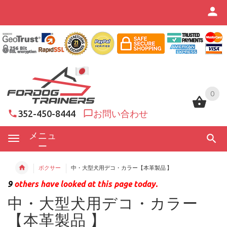
0
0
352-450-8444
お問い合わせ
メニュ
ー
ボクサー
中・大型犬用デコ・カラー【本革製品 】
9
others have looked at this page today.
中・大型犬用デコ・カラー
【本革製品 】