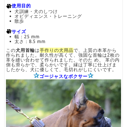
使用目的
犬訓練・犬のしつけ
オビディエンス・トレーニング
散歩
サイズ
幅：25 mm
太さ：8.5 mm
この
犬用首輪
は
手作りの犬用品
で、上質の本革から
作られました。耐久性が高くて、強固な首輪は2枚の
革を縫い合わせて作られました。そのた め、 革の内
側も滑らかで、柔らかいです。縁は丁寧に仕上げま
したから、犬に優しくて、毛切れがしにくいです。
✰
✰
ゴージャスなボクサー