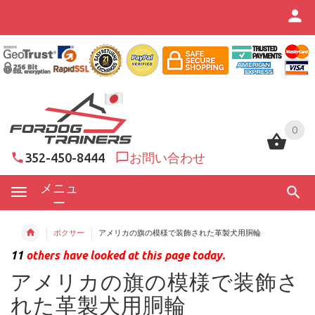
0
0
352-450-8444
お問い合わせ
メニュ
ー
ボクサー
アメリカの旗の模様で装飾された革製犬用胴輪
11
others have looked at this page today.
アメリカの旗の模様で装飾さ
れた革製犬用胴輪