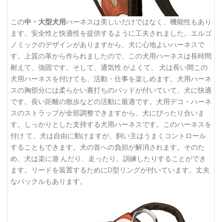
この
中・大型犬用
ハーネスは美しいだけではなく、機能性もあり
ます。安全性と快適性を提供するように工夫されました。エルゴ
ノミックのデザインがありますから、犬に心地よいハーネスで
す。上質の革から作られましたので、この犬用ハーネスは長時間
耐えて、強固です。そして、通気性 がよくて、 犬は長い間この
犬用ハーネスを付けても、活動・仕事を楽しめます。犬用ハーネ
スの胸部分には柔らかい裏打ちのパッドが付いていて、犬に快適
です。長い距離の散歩などの活動に最適です。犬用デコ・ハーネ
スのストラップが全部調整できますから、犬にぴったり合いま
す。しっかりとした支持する犬用ハーネスです。このハーネスを
付け て、犬は自由に動けますが、飼い主はうまくコントロール
することもできます。犬の首への負担が解消されます。そのた
め、犬は楽に遊 んだり、走ったり、訓練したりすることができ
ます。リードを装置するためにD型リングが付いています。丈夫
なバックルもあります。