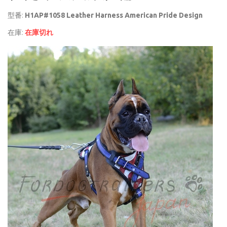
型番:
H1AP#1058 Leather Harness American Pride Design
在庫:
在庫切れ