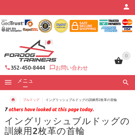
0
0
352-450-8444
お問い合わせ
メニュ
ー
ブルドッグ
イングリッシュブルドッグの訓練用2枚革の首輪
7
others have looked at this page today.
イングリッシュブルドッグの
訓練用2枚革の首輪