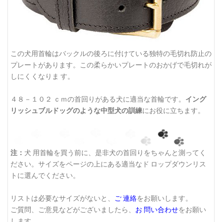
この犬用首輪はバックルの後ろに付けている独特の毛切れ防止の
プレートがあります。この柔らかいプレートのおかげで毛切れが
しにくくなりま す。
４８－１０２ ｃｍの首回りがある犬に適当な首輪です。
イング
リッシュブルドッグのような中型犬の訓練
にお役に立ちます。
注：
犬 用首輪を買う前に、是非犬の首回りをちゃんと測ってく
ださい。サイズをページの上にある適当なド ロップダウンリス
トに選んでください。
リストは必要なサイズがないと、
ご 連絡
をお願いします。
ご質問、ご意見などがございましたら、
お 問い合わせ
をお願い
します。