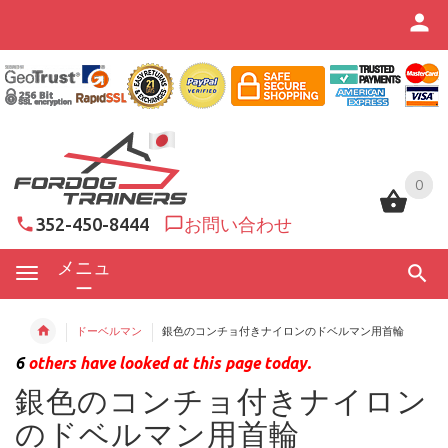
0
0
352-450-8444
お問い合わせ
メニュ
ー
ドーベルマン
銀色のコンチョ付きナイロンのドベルマン用首輪
6
others have looked at this page today.
銀色のコンチョ付きナイロン
のドベルマン用首輪