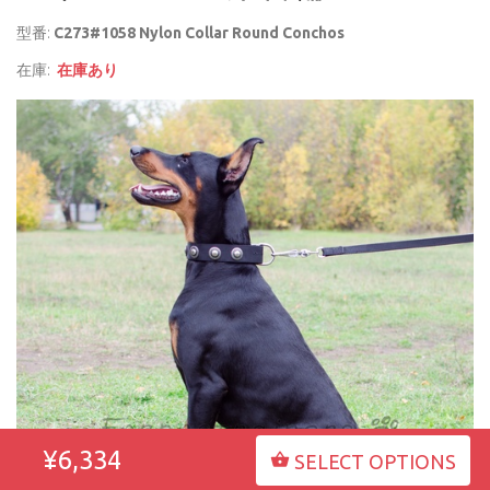
型番:
C273#1058 Nylon Collar Round Conchos
在庫:
在庫あり
¥6,334
SELECT OPTIONS