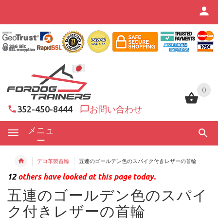
0
0
352-450-8444
お問い合わせ
メニュ
ー
デコ革製首輪
五連のゴールデン色のスパイク付きレザーの首輪
12
others have looked at this page today.
五連のゴールデン色のスパイ
ク付きレザーの首輪