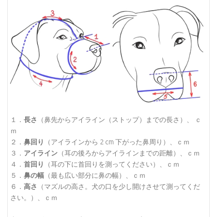
１．
長さ
（鼻先からアイライン（ストップ）までの長さ）、 ｃ
ｍ
２．
鼻回り
（アイラインから 2 cm 下がった鼻周り）、ｃｍ
３．
アイライン
（耳の後ろからアイラインまでの距離）、ｃｍ
４．
首回り
（耳の下に首回りを測ってください）、ｃｍ
５．
鼻の幅
（最も広い部分に鼻の幅）、ｃｍ
６．
高さ
（マズルの高さ。犬の口を少し開けさせて測ってくだ
さい。）、ｃｍ