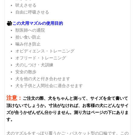
吠えさせる
自由に呼吸させる
この犬用マズルの使用目的
獣医師への通院
拾い食い防止
噛み付き防止
オビディエンス・トレーニング
オフリード・トレーニング
犬のしつけ・犬訓練
安全の散歩
犬を他の犬と付き合わせます
犬を子供と人間社会に適合させます
注意：
ご注文の際、犬をちゃんと測って、サイズを全て書いて
頂けないでしょうか。寸法がなければ、お客様の犬にどんなサイ
ズが合うかぜんぜん分かりません。測り方はページの下にありま
す。
犬のマズルをすっぽり覆うかご・バスケット型の口輪です。この