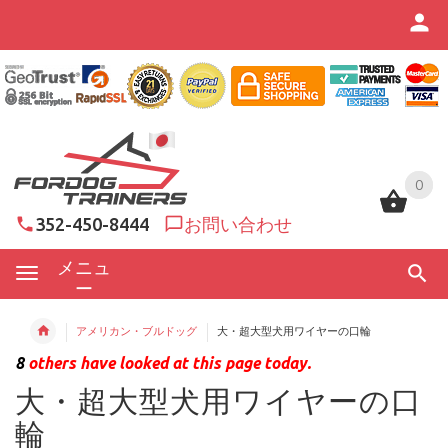
0
0
352-450-8444
お問い合わせ
メニュ
ー
アメリカン・ブルドッグ
大・超大型犬用ワイヤーの口輪
8
others have looked at this page today.
大・超大型犬用ワイヤーの口
輪