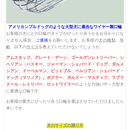
アメリカンブルドッグのような大型犬に適当なワイヤー製口輪
お客様の犬にどの口輪のタイプがぴったり合うかをお分かりにな
りません場合、
ご連絡
をお願いします。お客様の
犬の種類
、
年
齢
、以下の
サイズ
を教えていただけないでしょうか。
アムスタッフ、
グレート・デーン、
ゴールデンレトリーバー、
シ
ベリアン・ハスキー、
ジャーマン・シェパード・ドッグ、
ダルメ
シアン
、
ドーベルマン
、
ピットブル、
ベルジアン・シェパード・
ドッグ（マリノア）
、
ボクサー、
ボルドー・マスティフ、
ラブラ
ドール・レトリバー
、
ロットワイラー
のような力強い中～大型犬
に最適な口輪です。
お客様の愛犬にぴったり合う口輪を選ばさせていただけましたら
幸いです。
犬のサイズの測り方