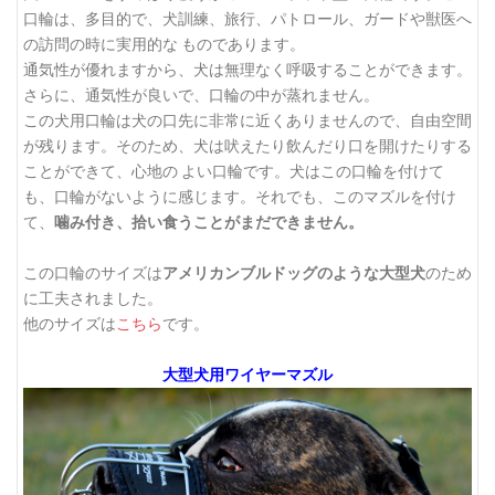
口輪は、多目的で、犬訓練、旅行、パトロール、ガードや獣医へ
の訪問の時に実用的な ものであります。
通気性が優れますから、犬は無理なく呼吸することができます。
さらに、通気性が良いで、口輪の中が蒸れません。
この犬用口輪は犬の口先に非常に近くありませんので、自由空間
が残ります。そのため、犬は吠えたり飲んだり口を開けたりする
ことができて、心地の よい口輪です。犬はこの口輪を付けて
も、口輪がないように感じます。それでも、このマズルを付け
て、
噛み付き、拾い食うことがまだできません。
この口輪のサイズは
アメリカンブルドッグのような大型犬
のため
に工夫されました。
他のサイズは
こちら
です。
大型犬用ワイヤーマズル