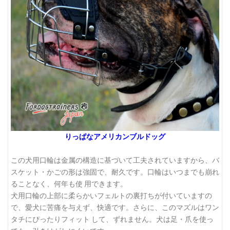
りっぱなアメリカンブルドッグ
この犬用口輪は金属の構造に基づいて工夫されていますから、バ
スケット・かごの形は強固で、耐久です。口輪はいつまでも崩れ
ることなく、何年も使 用できます。
犬用口輪の上部に柔らかいフェルトの裏打ちが付いていますの
で、愛犬に苦痛を与えず、快適です。さらに、このマズルはワン
タチにぴったりフィット して、ずれません。犬は足・爪を使っ