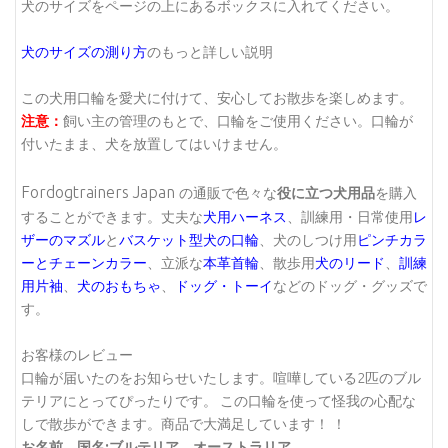
犬のサイズをページの上にあるボックスに入れてください。
犬のサイズの測り方
のもっと詳しい説明
この犬用口輪を愛犬に付けて、安心してお散歩を楽しめます。
注意：
飼い主の管理のもとで、口輪をご使用ください。口輪が
付いたまま、犬を放置してはいけません。
Fordogtrainers Japan
の通販で色々な
役に立つ犬用品
を購入
することができます。丈夫な
犬用ハーネス
、訓練用・日常使用
レ
ザーのマズル
と
バスケット型犬の口輪
、犬のしつけ用
ピンチカラ
ーとチェーンカラー
、立派な
本革首輪
、散歩用
犬のリード
、
訓練
用片袖
、
犬のおもちゃ
、
ドッグ・トーイ
などのドッグ・グッズで
す。
お客様のレビュー
口輪が届いたのをお知らせいたします。喧嘩している2匹のブル
テリアにとってぴったりです。 この口輪を使って怪我の心配な
しで散歩ができます。商品で大満足しています！ ！
お名前、国名:ブルテリア、オーストラリア