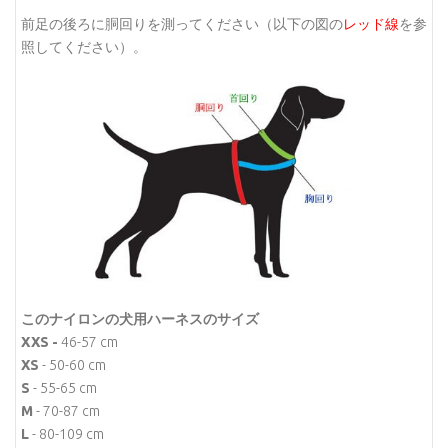
前足の後ろに胴回りを測ってください（以下の図の
レッド線
を参
照してください）。
このナイロンの犬用ハーネスのサイズ
XXS -
46-57 cm
XS
- 50-60 cm
S
- 55-65 cm
M
- 70-87 cm
L
- 80-109 cm