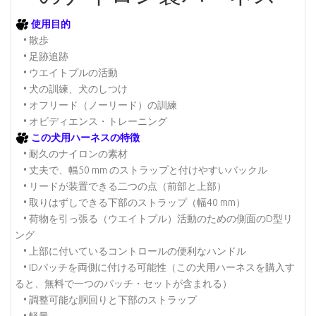
使用目的
• 散歩
• 足跡追跡
• ウエイトプルの活動
• 犬の訓練、犬のしつけ
• オフリード（ノーリード）の訓練
• オビディエンス・トレーニング
この犬用ハーネスの特徴
• 耐久のナイロンの素材
• 丈夫で、幅50 mm のストラップと付けやすいバックル
• リードが装置できる二つの点（前部と上部）
• 取りはずしできる下部のストラップ（幅40 mm）
• 荷物を引っ張る（ウエイトプル）活動のための側面のD型リ
ング
• 上部に付いているコントロールの便利なハンドル
• IDパッチを両側に付ける可能性（この犬用ハーネスを購入す
ると、無料で一つのパッチ・セットが含まれる）
• 調整可能な胴回りと下部のストラップ