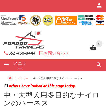
0
0
352-450-8444
お問い合わせ
メニュ
ー
ボクサー
中・大型犬用多目的なナイロンのハーネス
13
others have looked at this page today.
中・大型犬用多目的なナイロ
ンのハーネス