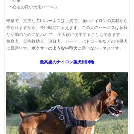
• 軽量
• 心地の良い犬用ハーネス
軽量で、丈夫な犬用ハーネスは上質で、強いナイロンの素材から
作られますから、長い時間に耐えます。この犬のハーネスは多様
な活動のために使われ て、全天候に使用することもできます。
警察犬、災害救助犬、追跡犬、ガード、パトロールなどの使役犬
に最適です。
ボクサーのような中型犬
に適当なハーネスです。
最高級のナイロン製犬用胴輪