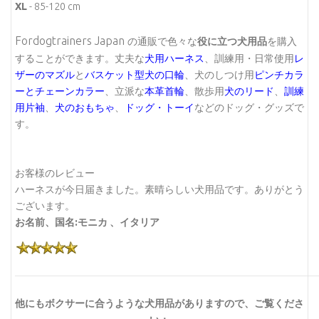
XL
- 85-120 cm
Fordogtrainers Japan
の通販で色々な
役に立つ犬用品
を購入
することができます。丈夫な
犬用ハーネス
、訓練用・日常使用
レ
ザーのマズル
と
バスケット型犬の口輪
、犬のしつけ用
ピンチカラ
ーとチェーンカラー
、立派な
本革首輪
、散歩用
犬のリード
、
訓練
用片袖
、
犬のおもちゃ
、
ドッグ・トーイ
などのドッグ・グッズで
す。
お客様のレビュー
ハーネスが今日届きました。素晴らしい犬用品です。ありがとう
ございます。
お名前、国名:モニカ 、イタリア
他にもボクサーに合うような犬用品がありますので、ご覧くださ