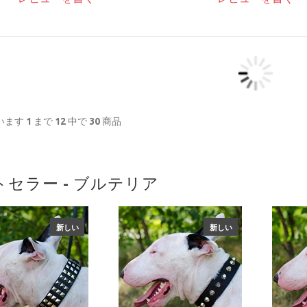
います
1
まで
12
中で
30
商品
セラー - ブルテリア
新しい
新しい