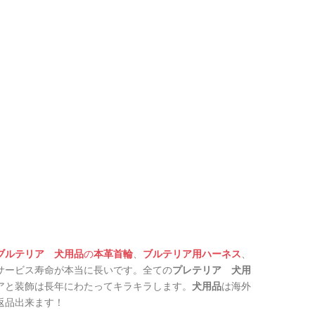
ブルテリア 犬用品
の
本革首輪
、
ブルテリア用ハーネス
、
サービス寿命が本当に長いです。全ての
プレテリア 犬用
アと装飾は長年にわたってキラキラします。
犬用品
は
海外
返品出来ます
！