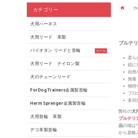
ブ
カテゴリー
犬用ハーネス
犬用リード 革製
ブルテ
バイオタン リードと首輪
セール
柔ら
犬用リード ナイロン製
錆に
自然
犬のチェーンリード
無毒
独特
ForDogTrainers金属製首輪
プロ
多目
Herm Sprenger金属製首輪
弊社の
犬
犬用首輪 革製
ブルテリ
品
の端は
デコ革製首輪
から直輸