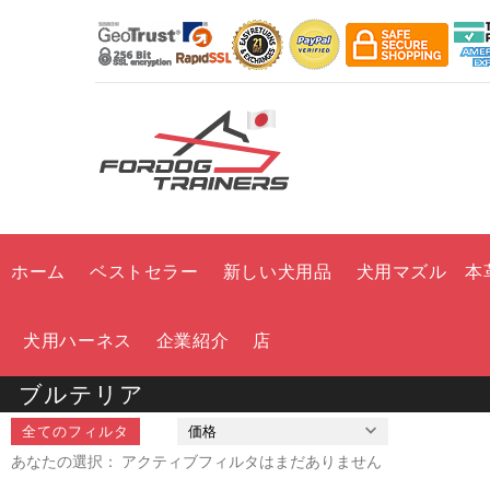
ホーム
ベストセラー
新しい犬用品
犬用マズル 本
犬用ハーネス
企業紹介
店
ブルテリア
全てのフィルタ
価格
あなたの選択： アクティブフィルタはまだありません