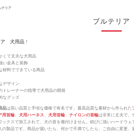
ルテリア
ブルテリア
リア 犬用品
！
かくて丈夫な犬用品
強い金具と装飾
な材料でできている商品
なデザイン
のトレーナーの指導で犬用品の開発
的なグッズ
用品
は高い品質と手頃な価格で有名です。最高品質な素材から作られた
ア用首輪
、
犬用ハーネス
、
犬用首輪
、
ナイロンの首輪
は非常に丈夫で、
ワックスで加工されて、犬の首を傷付けません。錆びに強いハードウェ
入の製品
です。商品が届いたら、何かで不満でしたら、
ご自由に変更、