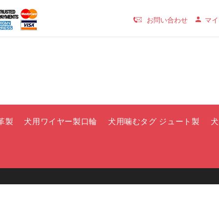
お問い合わせ
マイ
革製
犬用ワイヤー製口輪
犬用噛むタグ ジュート製
犬