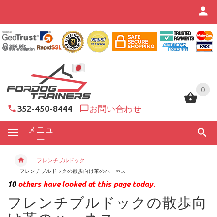
0
0
352-450-8444
お問い合わせ
メニュ
ー
フレンチブルドック
フレンチブルドックの散歩向け革のハーネス
10
others have looked at this page today.
フレンチブルドックの散歩向