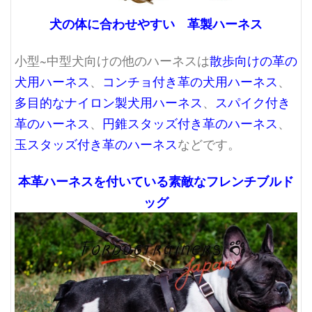
犬の体に合わせやすい 革製ハーネス
小型~中型犬向けの他のハーネスは
散歩向けの革の
犬用ハーネス
、
コンチョ付き革の犬用ハーネス
、
多目的なナイロン製犬用ハーネス
、
スパイク付き
革のハーネス
、
円錐スタッズ付き革のハーネス
、
玉スタッズ付き革のハーネス
などです。
本革ハーネスを付いている素敵なフレンチブルド
ッグ