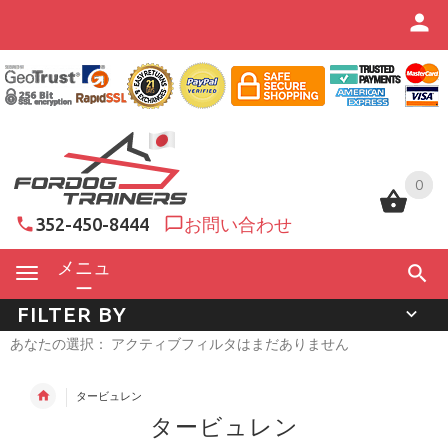
0
0
352-450-8444
お問い合わせ
メニュ
ー
FILTER BY
あなたの選択： アクティブフィルタはまだありません
タービュレン
タービュレン