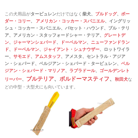
この犬用品が
タービュレン
だけではなく
柴犬、
ブルドッグ
、
ボー
ダー・コリー
、
アメリカン・コッカー・スパニエル
、イングリッ
シュ・コッカー・スパニエル、バセット・ハウンド、ブル・テリ
ア、アメリカン・スタッフォードシャー・テリア、
グレートデ
ン
、
ジャーマンシェパード
、
ドーベルマン
、
ニューファンドラン
ド
、
ドーベルマン
、
ジャイアント・シュナウザー
、ロットワイラ
ー、
サモエド
、
アムスタッフ
、アメスタ、セントラル・アジア
ン・シェパード、ベルジアン・シェパード・タービュレン、
ベル
ジアン・シェパード・マリノア
、
ラブラドール
、
ゴールデンレト
ブルテリア
、
ボルドーマスティフ
、
リーバー
、
秋田犬
な
どの中型・大型犬にも向いています。