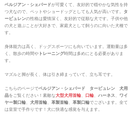
ベルジアン・シェパード
が可愛くて、友好的で穏やかな気性を持
つ犬なので、ペットやショードッグとしても人気が高いです。
タ
ービュレン
の性格は愛情深く、友好的で従順な犬です。子供や他
の犬と遊ぶことが大好きで、家庭犬として飼うのに向いた犬種で
す。
身体能力は高く、ドッグスポーツにも向いています。運動量は多
く、散歩の時間や
トレーニング
時間は多めにとる必要がありま
す。
マズルと脚が長く、体は引き締まっていて、立ち耳です。
こちらのページで
ベルジアン・シェパード タービュレン 犬用
品
をご覧ください！素敵な
大型犬用首輪
、
口輪
、
ハーネス
、
ワイ
ヤー製口輪
、
犬用首輪
、
革製首輪
、
革製口輪
でございます。全て
は皇室で手作りです！犬に快適な感覚を与えます。