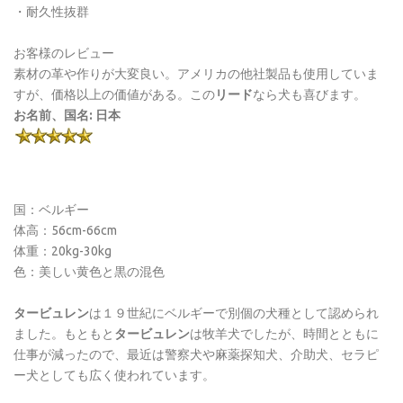
・耐久性抜群
お客様のレビュー
素材の革や作りが大変良い。アメリカの他社製品も使用していま
すが、価格以上の価値がある。この
リード
なら犬も喜びます。
お名前、国名: 日本
国：ベルギー
体高：56cm-66cm
体重：20kg-30kg
色：美しい黄色と黒の混色
タービュレン
は１９世紀にベルギーで別個の犬種として認められ
ました。もともと
タービュレン
は牧羊犬でしたが、時間とともに
仕事が減ったので、最近は警察犬や麻薬探知犬、介助犬、セラピ
ー犬としても広く使われています。