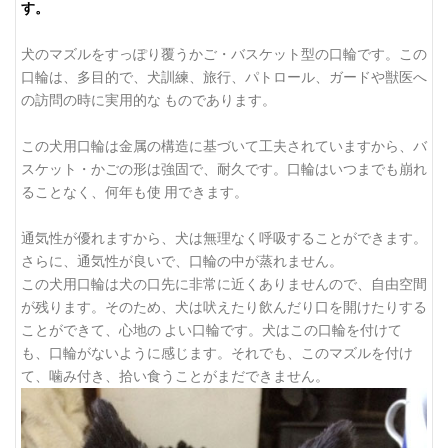
す。
犬のマズルをすっぽり覆うかご・バスケット型の口輪です。この
口輪は、多目的で、犬訓練、旅行、パトロール、ガードや獣医へ
の訪問の時に実用的な ものであります。
この犬用口輪は金属の構造に基づいて工夫されていますから、バ
スケット・かごの形は強固で、耐久です。口輪はいつまでも崩れ
ることなく、何年も使 用できます。
通気性が優れますから、犬は無理なく呼吸することができます。
さらに、通気性が良いで、口輪の中が蒸れません。
この犬用口輪は犬の口先に非常に近くありませんので、自由空間
が残ります。そのため、犬は吠えたり飲んだり口を開けたりする
ことができて、心地の よい口輪です。犬はこの口輪を付けて
も、口輪がないように感じます。それでも、このマズルを付け
て、噛み付き、拾い食うことがまだできません。