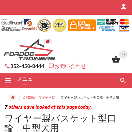
0
0
352-450-8444
お問い合わせ
メニュ
ー
犬用口輪 ワイヤー製
ワイヤー製バスケット型口輪 中型犬用
7
others have looked at this page today.
ワイヤー製バスケット型口
輪 中型犬用