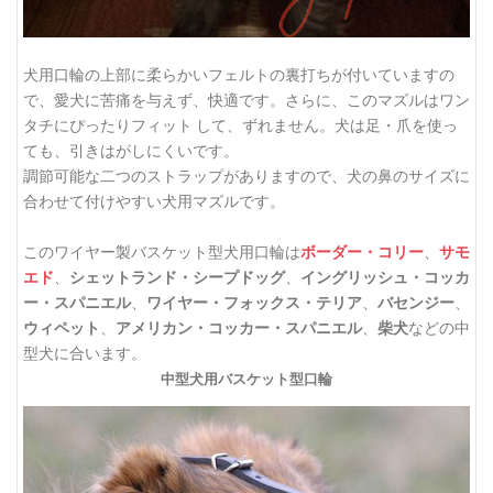
犬用口輪の上部に柔らかいフェルトの裏打ちが付いていますの
で、愛犬に苦痛を与えず、快適です。さらに、このマズルはワン
タチにぴったりフィット して、ずれません。犬は足・爪を使っ
ても、引きはがしにくいです。
調節可能な二つのストラップがありますので、犬の鼻のサイズに
合わせて付けやすい犬用マズルです。
このワイヤー製バスケット型犬用口輪は
ボーダー・コリー
、
サモ
エド
、
シェットランド・シープドッグ
、
イングリッシュ・コッカ
ー・スパニエル
、
ワイヤー・フォックス・テリア
、
バセンジー
、
ウィペット
、
アメリカン・コッカー・スパニエル
、
柴犬
などの中
型犬に合います。
中型犬用バスケット型口輪