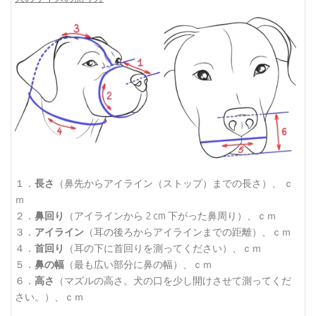
１．
長さ
（鼻先からアイライン（ストップ）までの長さ）、 ｃ
ｍ
２．
鼻回り
（アイラインから 2 cm 下がった鼻周り）、ｃｍ
３．
アイライン
（耳の後ろからアイラインまでの距離）、ｃｍ
４．
首回り
（耳の下に首回りを測ってください）、ｃｍ
５．
鼻の幅
（最も広い部分に鼻の幅）、ｃｍ
６．
高さ
（マズルの高さ。犬の口を少し開けさせて測ってくだ
さい。）、ｃｍ