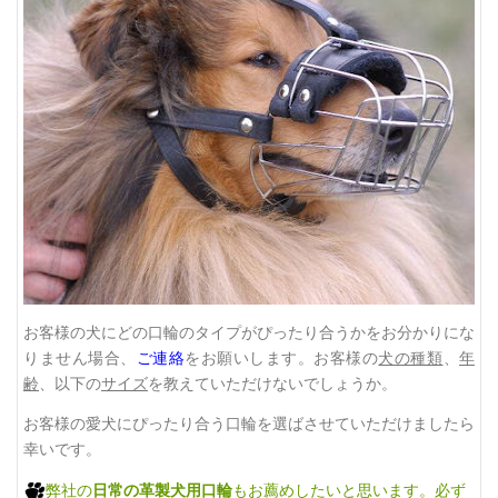
お客様の犬にどの口輪のタイプがぴったり合うかをお分かりにな
りません場合、
ご連絡
をお願いします。お客様の
犬の種類
、
年
齢
、以下の
サイズ
を教えていただけないでしょうか。
お客様の愛犬にぴったり合う口輪を選ばさせていただけましたら
幸いです。
弊社の
日常の革製犬用口輪
もお薦めしたいと思います。必ず