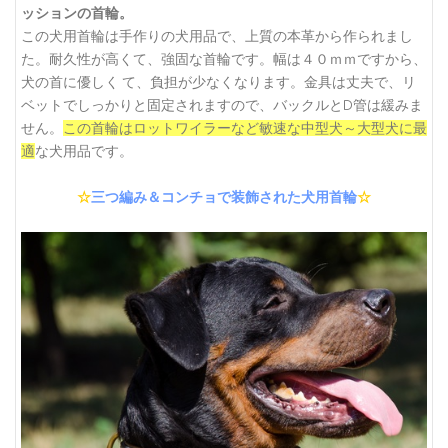
ッションの首輪。
この犬用首輪は手作りの犬用品で、上質の本革から作られまし
た。耐久性が高くて、強固な首輪です。幅は４０ｍｍですから、
犬の首に優しく て、負担が少なくなります。金具は丈夫で、リ
ベットでしっかりと固定されますので、バックルとD管は緩みま
せん。
この首輪はロットワイラーなど敏速な中型犬～大型犬に最
適
な犬用品です。
☆
三つ編み＆コンチョで装飾された犬用首輪
☆