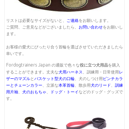
リストは必要なサイズがないと、
ご連絡
をお願いします。
ご質問、ご意見などがございましたら、
お問い合わせ
をお願いし
ます。
お客様の愛犬にぴったり合う首輪を選ばさせていただきましたら
幸いです。
Fordogtrainers Japan
の通販で色々な
役に立つ犬用品
を購入
することができます。丈夫な
犬用ハーネス
、訓練用・日常使用
レ
ザーのマズル
と
バスケット型犬の口輪
、犬のしつけ用
ピンチカラ
ーとチェーンカラー
、立派な
本革首輪
、散歩用
犬のリード
、
訓練
用片袖
、
犬のおもちゃ
、
ドッグ・トーイ
などのドッグ・グッズで
す。