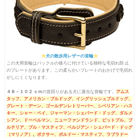
☆
犬の散歩用レザーの首輪
☆
この犬用首輪はバックルの後ろに付けている独特な毛切れ防 止
のプレートがあります。この柔らかいプレートのおかげで毛切れ
がしにくくなります。
４８－１０２ ｃｍ
の首回りがある犬に適当な首輪です。
アムス
タッフ、
アメリカン・ブルドッグ、
イングリッシュブルドッグ、
グレート・デーン、
ゴールデンレトリーバー、
シベリアン・ハス
キー、
シャー・ペイ、
ジャーマン・シェパード・ドッグ、
ダルメ
シアン
、
ドーベルマン
、
ニューファンドランド
、
ピットブル、
ブ
ルテリア、
ブル・マスティフ、
ベルジアン・シェパード・ドッグ
（マリノア）
、
ボクサー、
ボルドー・マスティフ、
ラブラドー