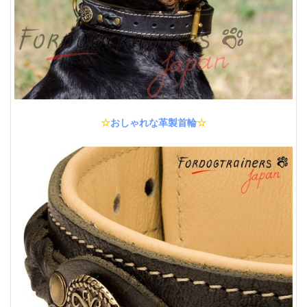
☆
おしゃれな革製首輪
☆