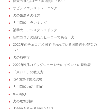
愛犬の被毛(コート)の種類について
オビディエンストレーニング
犬の歯磨きの仕方
犬用口輪 ランキング
補助犬・アシスタンスドッグ
新型コロナの隠れたヒーローである、犬
2022年のチェコ共和国で行われている国際選手権FCIの
IGP
犬の熱中症
2022年9月のドッグショーや犬のイベントの時刻表
「来い！」の教え方
IGP 国際作業犬試験
犬用口輪の使用目的
冬の遊び
犬の攻撃訓練
犬が石を食べる理由とは？