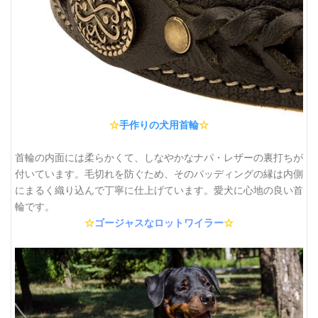
☆
手作りの犬用首輪
☆
首輪の内面には柔らかくて、しなやかなナパ・レザーの裏打ちが
付いています。毛切れを防ぐため、そのパッディングの縁は内側
にまるく織り込んで丁寧に仕上げています。愛犬に心地の良い首
輪です。
☆
ゴージャスなロットワイラー
☆