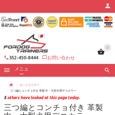
0
0
352-450-8444
お問い合わせ
メニュ
ー
ロットワイラー
三つ編とコンチョ付き 革製 中・大型犬用デコカラー
5
others have looked at this page today.
三つ編とコンチョ付き 革製