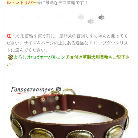
ル・レトリバー
等
に最適なデコ首輪です！
注：
犬 用首輪を買う前に、是非犬の首回りをちゃんと測ってく
ださい。サイズをページの上にある適当なド ロップダウンリス
トに選んでください。
よろしければ
オーバルコン
チョ付き革製犬用首輪
もご覧下さ
い！