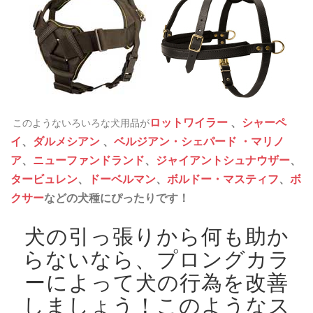
ロットワイラー
、
シャーペ
このようないろいろな犬用品が
イ
、
ダルメシアン
、
ベルジアン・シェパード ・マリノ
ア
、
ニューファンドランド
、
ジャイアントシュナウザー
、
タービュレン
、
ドーベルマン
、
ボルドー・マスティフ
、
ボ
クサー
などの犬種にぴったりです！
犬の引っ張りから何も助か
らないなら、プロングカラ
ーによって犬の行為を改善
しましょう！
このようなス