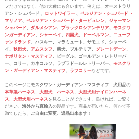
フ
だけではなく、他の犬種にも合います。例えば、
オーストラリ
アン・シェパード 、
ロットワイラー
、
ベルジアン・シェパード ・
マリノア
、
ベルジアン・シェパード・タービュレン
、
ジャーマン
シェパード
、
ダルメシアン
、
ブラックロシアンテリア
、
モスクワ
ンガーディアン
、
シャーペイ
、
四国犬
、
ドーベルマン
、
ニューフ
ァンドランド
、ハスキー、マラミュート、サモエド、シャーペ
イ、
秋田犬
、
アムスタフ
、柴犬、ブルテリア、
グレートデーン
、
ナポリタン・マスティフ
、ビーグル、ゴールデン・レトリーバ
ー、コリー、カネコルソ、ラブラドールレトリーバー、
モスクワ
ン・ガーディアン・マスティフ
、
ラフコリー
などです。
このページに
モスクワン・ガーディアン・マスティフ 犬用品
の
本革製ハーネス
、
大型犬 ハーネス
、
大型犬用ナイロンハーネ
ス
、
大型犬用ハーネス
を見ることができます。良ければ、ご覧く
ださい。
海外から直輸入
の製品です。商品が届いたら、何かで不
満でしたら、
ご自由に変更、返品出来ます
！