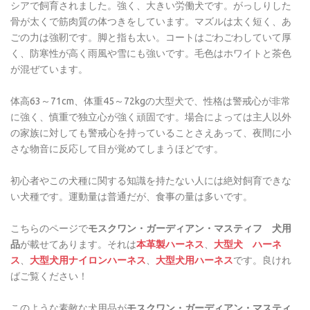
シアで飼育されました。強く、大きい労働犬です。がっしりした
骨が太くで筋肉質の体つきをしています。マズルは太く短く、あ
ごの力は強靭です。脚と指も太い。コートはごわごわしていて厚
く、防寒性が高く雨風や雪にも強いです。毛色はホワイトと茶色
が混ぜています。
体高63～71cm、体重45～72kgの大型犬で、性格は警戒心が非常
に強く、慎重で独立心が強く頑固です。場合によっては主人以外
の家族に対しても警戒心を持っていることさえあって、夜間に小
さな物音に反応して目が覚めてしまうほどです。
初心者やこの犬種に関する知識を持たない人には絶対飼育できな
い犬種です。運動量は普通だが、食事の量は多いです。
こちらのページで
モスクワン・ガーディアン・マスティフ 犬用
品
が載せてあります。それは
本革製ハーネス
、
大型犬 ハーネ
ス
、
大型犬用ナイロンハーネス
、
大型犬用ハーネス
です。良けれ
ばご覧ください！
このような素敵な犬用品が
モスクワン・ガーディアン・マスティ