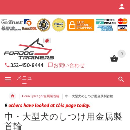
0
0
352-450-8444
お問い合わせ
メニュ
ー
Herm Sprenger金属製首輪
中・大型犬のしつけ用金属製首輪
9
others have looked at this page today.
中・大型犬のしつけ用金属製
首輪