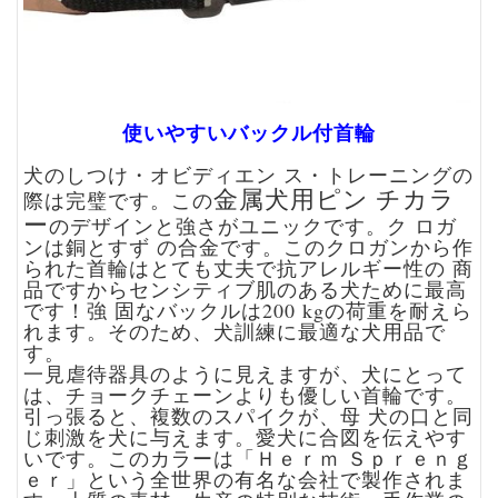
使いやすいバックル付首輪
犬のしつけ・オビディエン ス・トレーニングの
金属犬用ピン チカラ
際は完璧です。この
ー
のデザインと強さがユニックです。ク ロガ
ンは銅とすず の合金です。このクロガンから作
られた首輪はとても丈夫で抗アレルギー性の 商
品ですからセンシティブ肌のある犬ために最高
です！強 固なバックルは200 kgの荷重を耐えら
れます。そのため、犬訓練に最適な犬用品で
す。
一見虐待器具のように見えますが、犬にとって
は、チョークチェーンよりも優しい首輪です。
引っ張ると、複数のスパイクが、母 犬の口と同
じ刺激を犬に与えます。愛犬に合図を伝えやす
いです。このカラーは「Ｈｅｒｍ Ｓｐｒｅｎｇ
ｅｒ」という全世界の有名な会社で製作されま