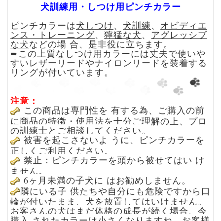
犬訓練用・しつけ用ピンチカラー
ピンチカラーは
犬しつけ
、
犬訓練
、
オビディエ
ンス・トレーニング
、
獰猛な犬
、
アグレッシブ
な犬
などの場 合、是非役に立ちます。
➨この上質なしつけ用カラーには丈夫で使いや
すい
レザーリード
や
ナイロンリード
を装着する
リングが付いています。
注意：
この商品は専門性を 有する為、ご購入の前
に商品の特徴・使用法を十分ご理解の上、プロ
の訓練士とご相談してください。
被害を起こさないよ うに、ピンチカラーを
正しくご利用ください。
禁止：ピンチカラーを頭から被せてはい け
ません。
6ヶ月未満の子犬に はお勧めしません。
隣にいる子 供たちや自分にも危険ですから
口
輪
が
付いたまま
、
犬
を放置してはいけません
。
お客さんの犬はまだ体格の成長が続く場合、今
購入 されたカラーは小さくなりますね。
お客様