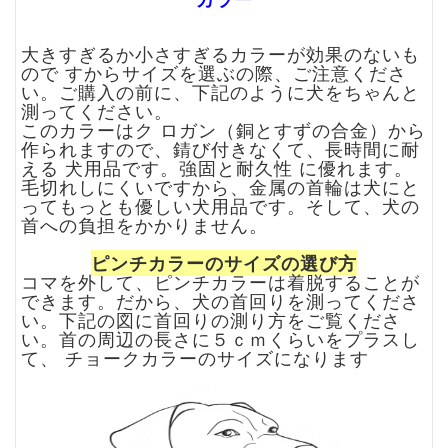
大きすぎるか小さすぎるカラーが効果のないも
ので すからサイズを選ぶの際、ご注意くださ
い。ご購入の前に、下記のように犬をちゃんと
測ってください。
このカラーは
ク ロガン（銅とすずの合金）
から
作られますので、錆び付きなくて、長時間に耐
える 犬用品です。強固と耐久性 に優れます。
毛切れしにくいですから、金属の首輪は犬にと
ってもっとも優しい犬用品です。そして、犬の
首への負担をかかりません。
ピンチカラーのサイズの選び方
コマを外して、ピンチカラーは着脱することが
できます。だから、犬の首回りを測ってくださ
い。下記の図に首回りの測り方をご覧くださ
い。首の周辺の長さに５ｃｍくらいをプラスし
て、 チョークカラーのサイズになります